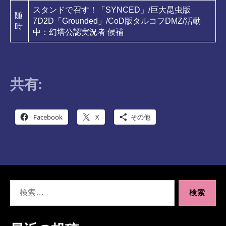
スタンドで召す！「SYNCED」/巨大昆虫版
随
7D2D「Grounded」/CoD版タルコフDMZ/活動
時
中：幻塔公認実況者 候補
共有:
Facebook
X
その他
検
索
対
象: