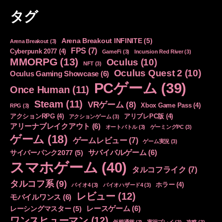
ゴ
タグ
リ
ー
Arena Breakout INFINITE
(5)
Arena Breakout
(3)
FPS
(7)
Cyberpunk 2077
(4)
GameFi
(3)
Incursion Red River
(3)
MMORPG
(13)
Oculus
(10)
NFT
(3)
Oculus Quest 2
(10)
Oculus Gaming Showcase
(6)
PCゲーム
(39)
Once Human
(11)
Steam
(11)
VRゲーム
(8)
Xbox Game Pass
(4)
RPG
(3)
アクションRPG
(4)
アリブレPC版
(4)
アクションゲーム
(3)
アリーナブレイクアウト
(6)
オートバトル
(3)
ゲーミングPC
(3)
ゲーム
(18)
ゲームレビュー
(7)
ゲーム実況
(3)
サバイバルゲーム
(6)
サイバーパンク2077
(5)
スマホゲーム
(40)
タルコフライク
(7)
タルコフ系
(9)
ホラー
(4)
バイオ4
(3)
バイオハザード4
(3)
レビュー
(12)
モバイルワンス
(6)
レースゲーム
(6)
レーシングマスター
(5)
ワンスヒューマン
(12)