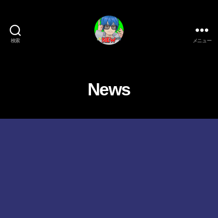
検索
メニュー
新
作
ゲ
ー
News
ム/
ガ
ジ
ェ
ッ
ト
系
VTuber
さ
む
げ
た