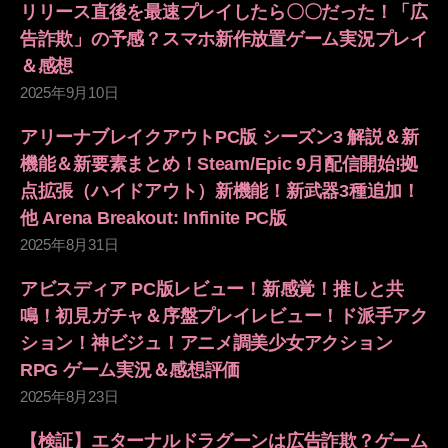
リリース直後を最速プレイしたら〇〇だった！「広
告詐欺」の予感？スマホ新作放置ゲーム実況プレイ
＆感想
2025年9月10日
アリーナブレイクアウトPC版 シーズン3 解説＆新
機能＆新要素まとめ！Steam/Epic 9月配信開始!拠
点拡張（ハイドアウト）新機能！新武器3種追加！
他 Arena Breakout: Infinite PC版
2025年8月31日
アビスディア PC版レビュー！新感覚！推しと共
鳴！初見ガチャ＆序盤プレイレビュー！ド派手アク
ション！神ビジュ！アニメ調美少女アクション
RPG ゲーム実況＆感想評価
2025年8月23日
【検証】エターナルドラグーンは広告詐欺？ゲーム