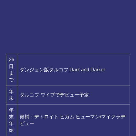
ん
26
日
ダンジョン版タルコフ Dark and Darker
ま
で
年
タルコフ ワイプでデビュー予定
末
年
末
候補：デトロイト ビカム ヒューマン/マイクラデ
年
ビュー
始