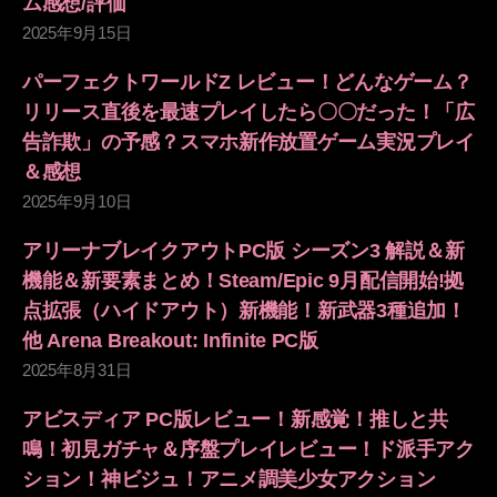
ム感想/評価
2025年9月15日
パーフェクトワールドZ レビュー！どんなゲーム？
リリース直後を最速プレイしたら〇〇だった！「広
告詐欺」の予感？スマホ新作放置ゲーム実況プレイ
＆感想
2025年9月10日
アリーナブレイクアウトPC版 シーズン3 解説＆新
機能＆新要素まとめ！Steam/Epic 9月配信開始!拠
点拡張（ハイドアウト）新機能！新武器3種追加！
他 Arena Breakout: Infinite PC版
2025年8月31日
アビスディア PC版レビュー！新感覚！推しと共
鳴！初見ガチャ＆序盤プレイレビュー！ド派手アク
ション！神ビジュ！アニメ調美少女アクション