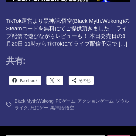
TikTok運営より黒神話:悟空(Black Myth:Wukong)の
Steamコードを無料にてご提供頂きました！ ライ
ブ配信で遊びながらレビューも！ 本日発売日の8
月20日 11時からTikTokにてライブ配信予定で […]
共有:
Facebook
X
その他
Black Myth:Wukong
,
PCゲーム
,
アクションゲーム
,
ソウル
タ
ライク
,
死にゲー
,
黒神話:悟空
グ