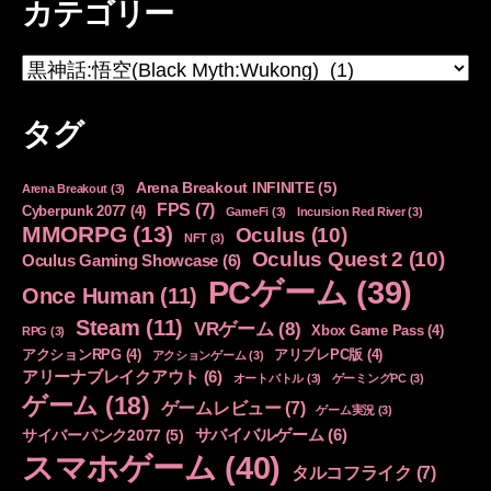
カテゴリー
カ
テ
ゴ
タグ
リ
ー
Arena Breakout INFINITE
(5)
Arena Breakout
(3)
FPS
(7)
Cyberpunk 2077
(4)
GameFi
(3)
Incursion Red River
(3)
MMORPG
(13)
Oculus
(10)
NFT
(3)
Oculus Quest 2
(10)
Oculus Gaming Showcase
(6)
PCゲーム
(39)
Once Human
(11)
Steam
(11)
VRゲーム
(8)
Xbox Game Pass
(4)
RPG
(3)
アクションRPG
(4)
アリブレPC版
(4)
アクションゲーム
(3)
アリーナブレイクアウト
(6)
オートバトル
(3)
ゲーミングPC
(3)
ゲーム
(18)
ゲームレビュー
(7)
ゲーム実況
(3)
サバイバルゲーム
(6)
サイバーパンク2077
(5)
スマホゲーム
(40)
タルコフライク
(7)