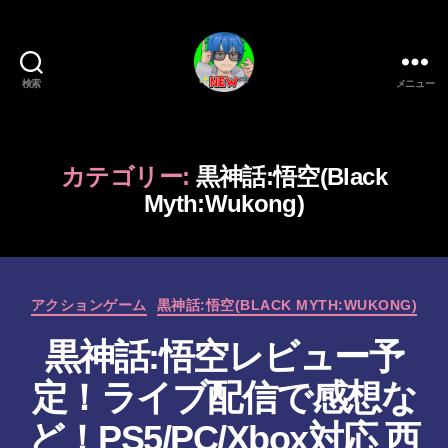
検索
メニュー
新
作
ゲ
ー
カテゴリー:
黒神話:悟空(Black
ム/
Myth:Wukong)
ガ
ジ
ェ
ッ
ト
カ
アクションゲーム
黒神話:悟空(BLACK MYTH:WUKONG)
系
テ
VTuber
黒神話:悟空レビュー予
ゴ
さ
リ
定！ライブ配信で感想な
む
ー
げ
ど！PS5/PC/Xbox対応 西
た