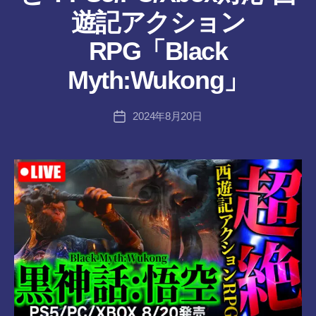
ん
遊記アクション
作
RPG「Black
成
者
Myth:Wukong」
:
tr
投
2024年8月20日
a
投
稿
n
稿
者
s-
日
8-
vr