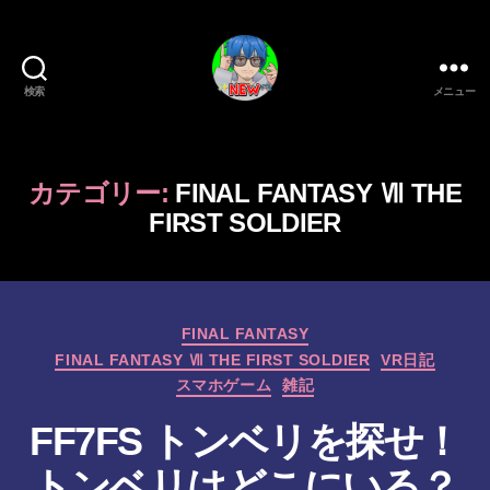
検索
メニュー
新
作
ゲ
ー
カテゴリー:
FINAL FANTASY Ⅶ THE
ム/
FIRST SOLDIER
ガ
ジ
ェ
ッ
ト
カ
FINAL FANTASY
系
テ
FINAL FANTASY Ⅶ THE FIRST SOLDIER
VR日記
VTuber
ゴ
スマホゲーム
雑記
さ
リ
む
ー
FF7FS トンベリを探せ！
げ
た
トンベリはどこにいる？