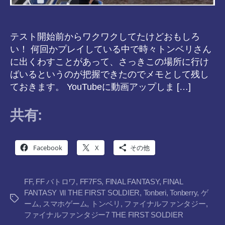
テスト開始前からワクワクしてたけどおもしろ
い！ 何回かプレイしている中で時々トンベリさん
に出くわすことがあって、さっきこの場所に行け
ばいるというのが把握できたのでメモとして残し
ておきます。 YouTubeに動画アップしま […]
共有:
Facebook
X
その他
FF
,
FF バトロワ
,
FF7FS
,
FINAL FANTASY
,
FINAL
FANTASY Ⅶ THE FIRST SOLDIER
,
Tonberi
,
Tonberry
,
ゲ
タ
ーム
,
スマホゲーム
,
トンベリ
,
ファイナルファンタジー
,
グ
ファイナルファンタジー7 THE FIRST SOLDIER