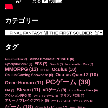
カテゴリー
カ
テ
ゴ
タグ
リ
ー
Arena Breakout INFINITE
(5)
Arena Breakout
(3)
FPS
(7)
Cyberpunk 2077
(4)
GameFi
(3)
Incursion Red River
(3)
MMORPG
(13)
Oculus
(10)
NFT
(3)
Oculus Quest 2
(10)
Oculus Gaming Showcase
(6)
PCゲーム
(39)
Once Human
(11)
Steam
(11)
VRゲーム
(8)
Xbox Game Pass
(4)
RPG
(3)
アクションRPG
(4)
アリブレPC版
(4)
アクションゲーム
(3)
アリーナブレイクアウト
(6)
オートバトル
(3)
ゲーミングPC
(3)
ゲーム
(18)
ゲームレビュー
(7)
ゲーム実況
(3)