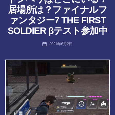
ん
居場所は？ファイナルフ
作
ァンタジー7 THE FIRST
成
者
SOLDIER βテスト参加中
:
tr
投
2021年6月2日
a
投
稿
n
稿
者
s-
日
8-
vr