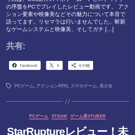
の序盤をPCでプレイしたレビュー動画です。 アク
ション要素や映像美などその魅力について本音で
語ってます。リセマラは行いませんでした。斬新
なゲームシステムと映像美、そしてガチ […]
共有:
Facebook
X
その他
PCゲーム
,
アクションRPG
,
スマホゲーム
,
美少女
タ
グ
カ
PCゲーム
STEAM
ゲーム系VTUBER
テ
StarRuptureレビュー！未
ゴ