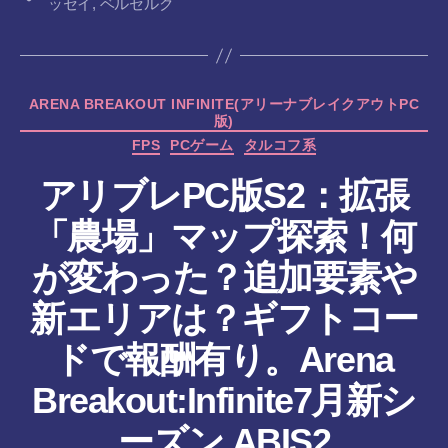
ッセイ
,
ベルセルク
グ
カ
ARENA BREAKOUT INFINITE(アリーナブレイクアウトPC
版)
テ
ゴ
FPS
PCゲーム
タルコフ系
リ
アリブレPC版S2：拡張
ー
「農場」マップ探索！何
が変わった？追加要素や
新エリアは？ギフトコー
ドで報酬有り。Arena
作
Breakout:Infinite7月新シ
成
者
ーズン ABIS2