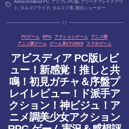
Arena Breakout PC
,
アリブレPC版
,
アリーナブレイクアウ
タ
ト
,
タルコフライク
,
タルコフ系
,
脱出シューター
グ
カ
PCゲーム
RPG
アクションゲーム
アニメ調
テ
アニメ調ゲーム
ゲーム系VTUBER
スマホゲーム
ゴ
リ
アビスディア PC版レビ
ー
ュー！新感覚！推しと共
鳴！初見ガチャ＆序盤プ
レイレビュー！ド派手ア
クション！神ビジュ！ア
ニメ調美少女アクション
作
RPG ゲーム実況＆感想評