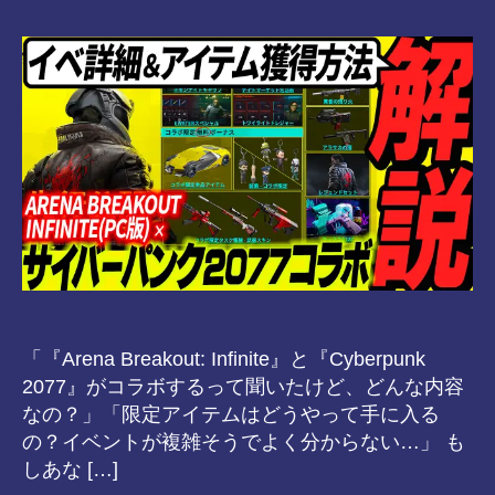
者
s-
日
8-
vr
「『Arena Breakout: Infinite』と『Cyberpunk
2077』がコラボするって聞いたけど、どんな内容
なの？」「限定アイテムはどうやって手に入る
の？イベントが複雑そうでよく分からない…」 も
しあな […]