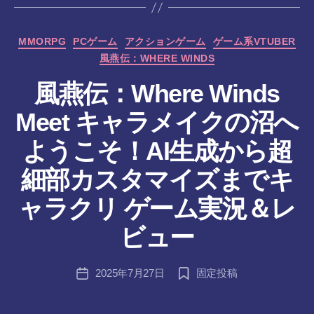
カ
MMORPG
PCゲーム
アクションゲーム
ゲーム系VTUBER
テ
風燕伝：WHERE WINDS
ゴ
リ
風燕伝：Where Winds
ー
Meet キャラメイクの沼へ
ようこそ！AI生成から超
細部カスタマイズまでキ
作
ャラクリ ゲーム実況＆レ
成
者
ビュー
:
tr
投
2025年7月27日
固定投稿
a
投
稿
n
稿
者
s-
日