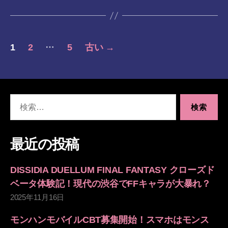
投
…
1
2
5
古い
→
稿
の
検
ペ
索
対
ー
象:
最近の投稿
ジ
DISSIDIA DUELLUM FINAL FANTASY クローズド
送
ベータ体験記！現代の渋谷でFFキャラが大暴れ？
2025年11月16日
り
モンハンモバイルCBT募集開始！スマホはモンス