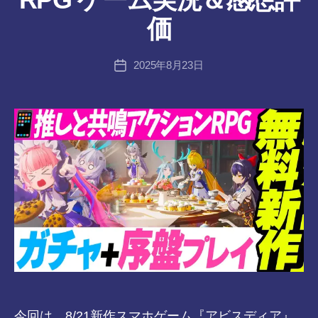
成
者
価
:
tr
投
2025年8月23日
a
投
稿
n
稿
者
s-
日
8-
vr
今回は、8/21新作スマホゲーム『アビスディア』