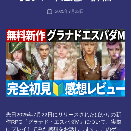
tr
投
2025年7月23日
a
投
稿
n
稿
者
s-
日
8-
vr
先日2025年7月22日にリリースされたばかりの新
作RPG『グラナド・エスパダM』について、実際
にプレイしてみた感想をお話しします。このゲー