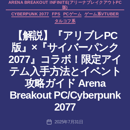
カ
ARENA BREAKOUT INFINITE(アリーナブレイクアウトPC
版)
テ
ゴ
CYBERPUNK 2077
FPS
PCゲーム
ゲーム系VTUBER
リ
タルコフ系
ー
【解説】『アリブレPC
版』×『サイバーパンク
2077』コラボ！限定アイ
テム入手方法とイベント
攻略ガイド Arena
作
Breakout PC/Cyberpunk
成
者
2077
:
tr
投
2025年7月31日
a
投
稿
n
稿