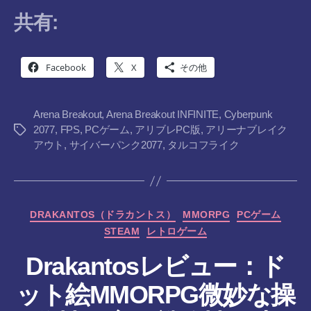
共有:
Facebook
X
その他
Arena Breakout
,
Arena Breakout INFINITE
,
Cyberpunk
2077
,
FPS
,
PCゲーム
,
アリブレPC版
,
アリーナブレイク
タ
アウト
,
サイバーパンク2077
,
タルコフライク
グ
カ
DRAKANTOS（ドラカントス）
MMORPG
PCゲーム
テ
STEAM
レトロゲーム
ゴ
リ
Drakantosレビュー：ド
ー
ット絵MMORPG微妙な操