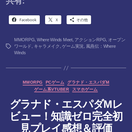
共有:
Facebook
X
その他
MMORPG
,
Where Winds Meet
,
アクションRPG
,
オープン
ワールド
,
キャラメイク
,
ゲーム実況
,
風燕伝：Where
タ
Winds
グ
カ
MMORPG
PCゲーム
グラナド・エスパダM
テ
ゲーム系VTUBER
スマホゲーム
ゴ
リ
グラナド・エスパダMレ
ー
作
ビュー！知識ゼロ完全初
成
者
見プレイ感想＆評価
: