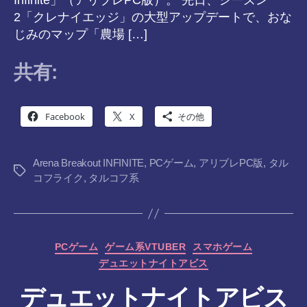
2「クレナイエッジ」の大型アップデートで、おな
じみのマップ「農場 […]
共有:
Facebook
X
その他
Arena Breakout INFINITE
,
PCゲーム
,
アリブレPC版
,
タル
タ
コフライク
,
タルコフ系
グ
カ
PCゲーム
ゲーム系VTUBER
スマホゲーム
テ
デュエットナイトアビス
ゴ
リ
デュエットナイトアビス
ー