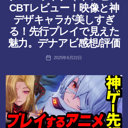
CBTレビュー！映像と神
デザキャラが美しすぎ
作
る！先行プレイで見えた
成
者
魅力。デナアビ感想/評価
:
tr
投
2025年6月22日
a
投
稿
n
稿
者
s-
日
8-
vr