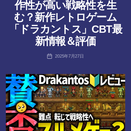
作性が高い戦略性を生
む？新作レトロゲーム
作
「ドラカントス」CBT最
成
者
新情報＆評価
:
tr
投
2025年7月27日
a
投
稿
n
稿
者
s-
日
8-
vr