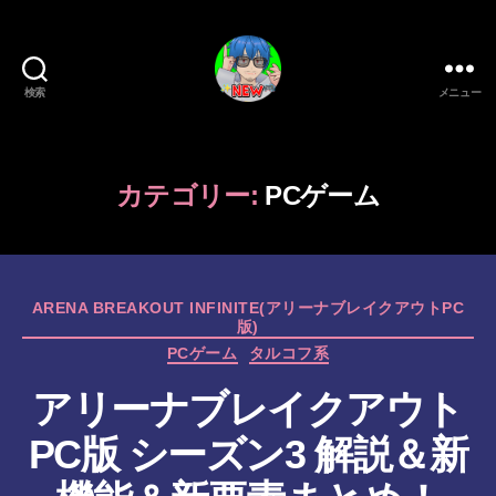
検索
メニュー
新
作
ゲ
ー
カテゴリー:
PCゲーム
ム/
ガ
ジ
ェ
カ
ッ
ARENA BREAKOUT INFINITE(アリーナブレイクアウトPC
版)
テ
ト
ゴ
PCゲーム
タルコフ系
系
リ
VTuber
アリーナブレイクアウト
ー
さ
む
PC版 シーズン3 解説＆新
げ
た