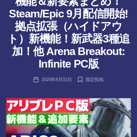
機能＆新要素まとめ！
ん
Steam/Epic 9月配信開始!
拠点拡張（ハイドアウ
ト）新機能！新武器3種追
作
加！他 Arena Breakout:
成
者
Infinite PC版
:
tr
投
2025年8月31日
固定投稿
a
投
稿
n
稿
者
s-
日
8-
vr