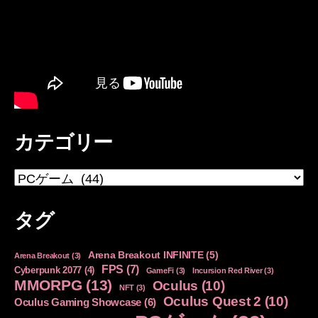
カテゴリー
カ
テ
ゴ
タグ
リ
ー
Arena Breakout INFINITE
(5)
Arena Breakout
(3)
FPS
(7)
Cyberpunk 2077
(4)
GameFi
(3)
Incursion Red River
(3)
MMORPG
(13)
Oculus
(10)
NFT
(3)
Oculus Quest 2
(10)
Oculus Gaming Showcase
(6)