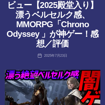
ビュー【2025殿堂入り】
漂うベルセルク感、
MMORPG「Chrono
作
Odyssey 」が神ゲー！感
成
者
想／評価
:
tr
投
2025年7月23日
a
投
稿
n
稿
者
s-
日
8-
vr