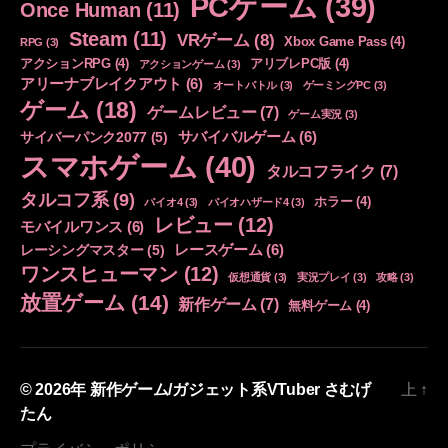
PCゲーム
(39)
Once Human
(11)
Steam
(11)
VRゲーム
(8)
Xbox Game Pass
(4)
RPG
(3)
アクションRPG
(4)
アリブレPC版
(4)
アクションゲーム
(3)
アリーナブレイクアウト
(6)
オートバトル
(3)
ゲーミングPC
(3)
ゲーム
(18)
ゲームレビュー
(7)
ゲーム実況
(3)
サバイバルゲーム
(6)
サイバーパンク2077
(5)
スマホゲーム
(40)
タルコフライク
(7)
タルコフ系
(9)
ホラー
(4)
バイオ4
(3)
バイオハザード4
(3)
レビュー
(12)
モバイルワンス
(6)
レースゲーム
(6)
レーシングマスター
(5)
ワンスヒューマン
(12)
仮想通貨
(3)
実況プレイ
(3)
攻略
(3)
放置ゲーム
(14)
新作ゲーム
(7)
無料ゲーム
(4)
© 2026年
新作ゲーム/ガジェット系VTuber さむげ
上
↑
たん