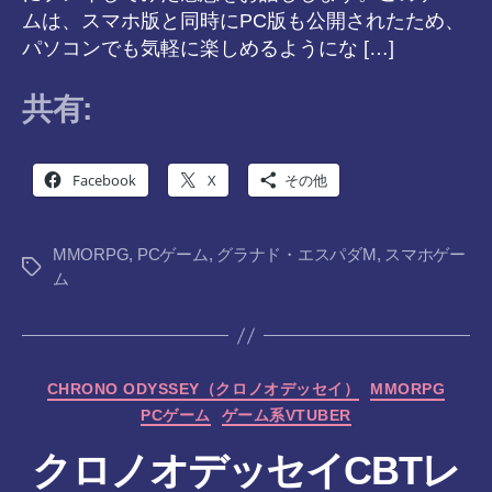
ムは、スマホ版と同時にPC版も公開されたため、
パソコンでも気軽に楽しめるようにな […]
共有:
Facebook
X
その他
MMORPG
,
PCゲーム
,
グラナド・エスパダM
,
スマホゲー
タ
ム
グ
カ
CHRONO ODYSSEY（クロノオデッセイ）
MMORPG
テ
PCゲーム
ゲーム系VTUBER
ゴ
リ
クロノオデッセイCBTレ
ー