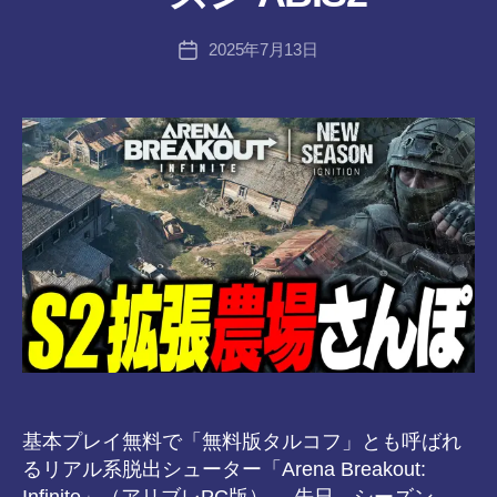
:
tr
投
2025年7月13日
a
投
稿
n
稿
者
s-
日
8-
vr
基本プレイ無料で「無料版タルコフ」とも呼ばれ
るリアル系脱出シューター「Arena Breakout:
Infinite」（アリブレPC版）。 先日、シーズン