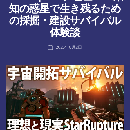
リ
知の惑星で生き残るため
ー
作
の採掘・建設サバイバル
成
者
体験談
:
tr
投
2025年8月2日
a
投
稿
n
稿
者
s-
日
8-
vr