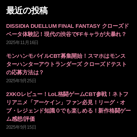
ー
象:
最近の投稿
ジ
DISSIDIA DUELLUM FINAL FANTASY クローズド
送
ベータ体験記！現代の渋谷でFFキャラが大暴れ？
2025年11月16日
り
モンハンモバイルCBT募集開始！スマホはモンス
ターハンターアウトランダーズ クローズドテスト
の応募方法は？
2025年9月25日
2XKOレビュー！LoL格闘ゲームCBT参戦！ネトフ
リアニメ「アーケイン」ファン必見！リーグ・オ
ブ・レジェンド知識０でも楽しめる！新作格闘ゲー
ム感想/評価
2025年9月15日