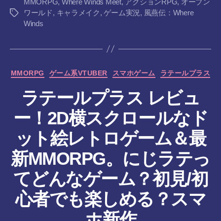
MMORPG
,
Where Winds Meet
,
アクションRPG
,
オープン
ワールド
,
キャラメイク
,
ゲーム実況
,
風燕伝：Where
タ
Winds
グ
カ
MMORPG
ゲーム系VTUBER
スマホゲーム
ラテールプラス
テ
ラテールプラス レビュ
ゴ
リ
ー！2D横スクロールなド
ー
ット絵レトロゲーム＆最
新MMORPG。にじラテっ
てどんなゲーム？初見/初
作
心者でも楽しめる？スマ
成
者
ホ新作