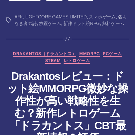
AFK
,
LIGHTCORE GAMES LIMITED
,
スマホゲーム
,
名も
タ
なき者の詩
,
放置ゲーム
,
新作ドット絵RPG
,
無料ゲーム
グ
カ
DRAKANTOS（ドラカントス）
MMORPG
PCゲーム
テ
STEAM
レトロゲーム
ゴ
リ
Drakantosレビュー：ド
ー
ット絵MMORPG微妙な操
作性が高い戦略性を生
む？新作レトロゲーム
作
「ドラカントス」CBT最
成
者