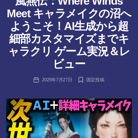
風燕伝：Where Winds
ー
Meet キャラメイクの沼へ
ようこそ！AI生成から超
細部カスタマイズまでキ
作
ャラクリ ゲーム実況＆レ
成
者
ビュー
:
tr
投
2025年7月27日
固定投稿
a
投
稿
n
稿
者
s-
日
8-
vr