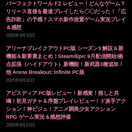
パーフェクトワールドZ レビュー！どんなゲーム？
リリース直後を最速プレイしたら〇〇だった！「広
告詐欺」の予感？スマホ新作放置ゲーム実況プレイ
＆感想
2025年9月10日
アリーナブレイクアウトPC版 シーズン3 解説＆新
機能＆新要素まとめ！Steam/Epic 9月配信開始!拠
点拡張（ハイドアウト）新機能！新武器3種追加！
他 Arena Breakout: Infinite PC版
2025年8月31日
アビスディア PC版レビュー！新感覚！推しと共
鳴！初見ガチャ＆序盤プレイレビュー！ド派手アク
ション！神ビジュ！アニメ調美少女アクション
RPG ゲーム実況＆感想評価
2025年8月23日