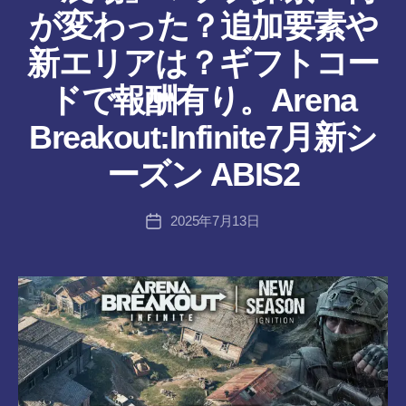
が変わった？追加要素や
新エリアは？ギフトコー
ドで報酬有り。Arena
作
Breakout:Infinite7月新シ
成
者
ーズン ABIS2
:
tr
投
2025年7月13日
a
投
稿
n
稿
者
s-
日
8-
vr