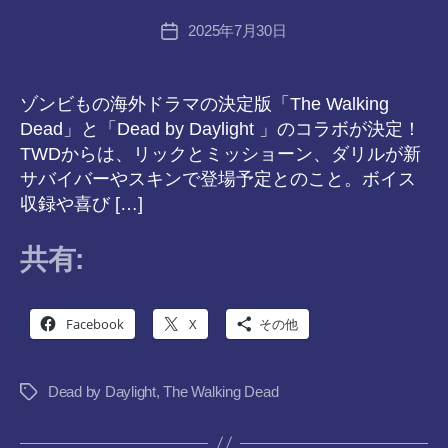
tr
ト
投
2025年7月30日
a
投
稿
n
稿
系
者
s-
日
8-
ゾンビもの海外ドラマの決定版「The Walking
VTuber
vr
Dead」と「Dead by Daylight 」のコラボが決定！
さ
TWDからは、リックとミッショーン、ダリルが新
サバイバーやスキンで登場予定とのこと。ボイス
む
収録や喜び […]
げ
共有:
た
ん
Facebook
X
その他
Dead by Daylight
,
The Walking Dead
タ
グ