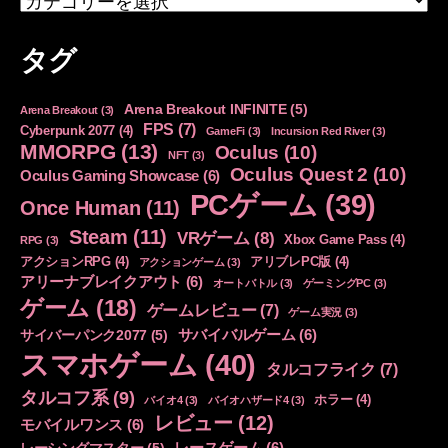
テ
ゴ
タグ
リ
ー
Arena Breakout INFINITE
(5)
Arena Breakout
(3)
FPS
(7)
Cyberpunk 2077
(4)
GameFi
(3)
Incursion Red River
(3)
MMORPG
(13)
Oculus
(10)
NFT
(3)
Oculus Quest 2
(10)
Oculus Gaming Showcase
(6)
PCゲーム
(39)
Once Human
(11)
Steam
(11)
VRゲーム
(8)
Xbox Game Pass
(4)
RPG
(3)
アクションRPG
(4)
アリブレPC版
(4)
アクションゲーム
(3)
アリーナブレイクアウト
(6)
オートバトル
(3)
ゲーミングPC
(3)
ゲーム
(18)
ゲームレビュー
(7)
ゲーム実況
(3)
サバイバルゲーム
(6)
サイバーパンク2077
(5)
スマホゲーム
(40)
タルコフライク
(7)
タルコフ系
(9)
ホラー
(4)
バイオ4
(3)
バイオハザード4
(3)
レビュー
(12)
モバイルワンス
(6)
レースゲーム
(6)