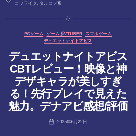
タ
コフライク
,
タルコフ系
グ
カ
PCゲーム
ゲーム系VTUBER
スマホゲーム
テ
デュエットナイトアビス
ゴ
リ
デュエットナイトアビス
ー
CBTレビュー！映像と神
デザキャラが美しすぎ
作
る！先行プレイで見えた
成
者
魅力。デナアビ感想/評価
:
tr
投
2025年6月22日
a
投
稿
n
稿
者
s-
日