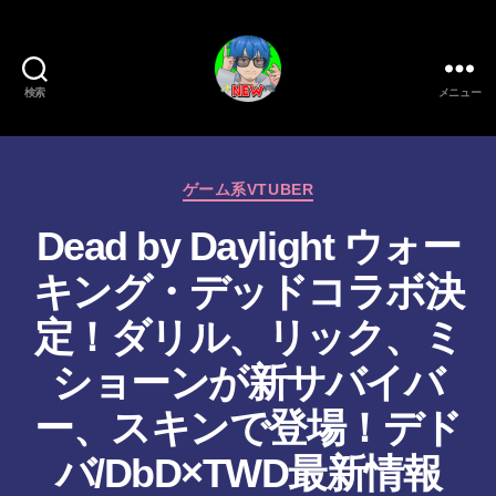
検索
メニュー
新
作
カ
ゲーム系VTUBER
ゲ
テ
Dead by Daylight ウォー
ゴ
ー
リ
キング・デッドコラボ決
ー
ム/
定！ダリル、リック、ミ
ガ
ショーンが新サバイバ
ジ
作
ー、スキンで登場！デド
ェ
成
者
バ/DbD×TWD最新情報
ッ
: