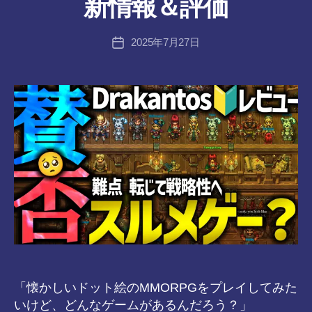
新情報＆評価
:
tr
投
2025年7月27日
a
投
稿
n
稿
者
s-
日
8-
vr
「懐かしいドット絵のMMORPGをプレイしてみた
いけど、どんなゲームがあるんだろう？」