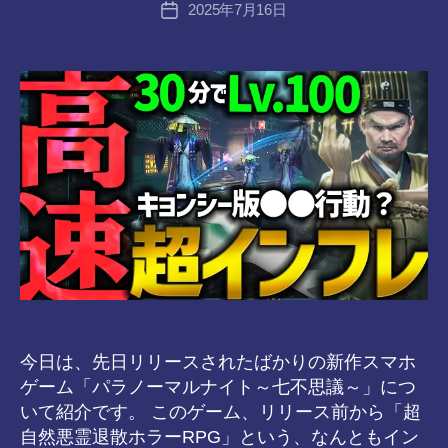
2025年7月16日
a
投
稿
n
稿
者
s-
日
8-
vr
今日は、先日リリースされたばかりの新作スマホ
ゲーム「パラノーマルナイト～七不思議～」につ
いて紹介です。 このゲーム、リリース前から「超
自然悪霊退散ホラーRPG」という、なんともイン