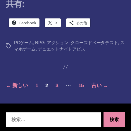
共有:
Facebook
X
その他
PCゲーム
,
RPG
,
アクション
,
クローズドベータテスト
,
ス
タ
マホゲーム
,
デュエットナイトアビス
グ
投
…
←
新しい
1
2
3
15
古い
→
稿
の
検
ペ
索
対