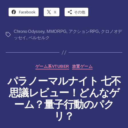
Facebook
X
その他
Chrono Odyssey
,
MMORPG
,
アクションRPG
,
クロノオデ
タ
ッセイ
,
ベルセルク
グ
カ
ゲーム系VTUBER
放置ゲーム
テ
パラノーマルナイト 七不
ゴ
リ
思議レビュー！どんなゲ
ー
作
ーム？量子行動のパク
成
者
リ？
:
tr
投