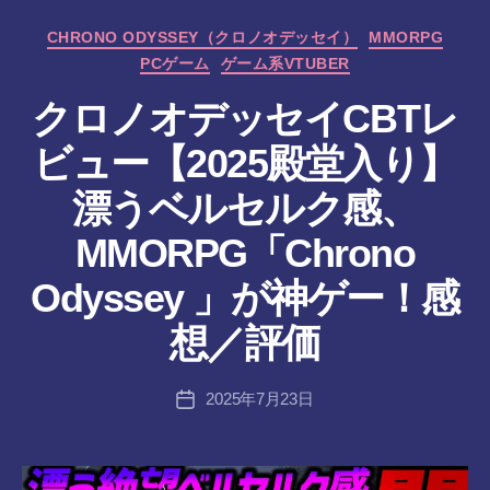
カ
CHRONO ODYSSEY（クロノオデッセイ）
MMORPG
テ
PCゲーム
ゲーム系VTUBER
ゴ
リ
クロノオデッセイCBTレ
ー
ビュー【2025殿堂入り】
漂うベルセルク感、
MMORPG「Chrono
作
Odyssey 」が神ゲー！感
成
者
想／評価
:
tr
投
2025年7月23日
a
投
稿
n
稿
者
s-
日
8-