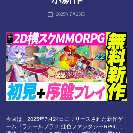
:
tr
投
2025年7月25日
a
投
稿
n
稿
者
s-
日
8-
vr
今回は、2025年7月24日にリリースされた新作ゲ
ーム『ラテールプラス 虹色ファンタジーRPG』、