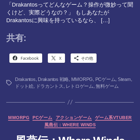
「Drakantosってどんなゲーム？操作が微妙って聞
くけど、実際どうなの？」 もしあなたが
Drakantosに興味を持っているなら、 […]
共有:
Facebook
X
その他
Drakantos
,
Drakantos 戦略
,
MMORPG
,
PCゲーム
,
Steam
,
タ
ドット絵
,
ドラカントス
,
レトロゲーム
,
無料ゲーム
グ
カ
MMORPG
PCゲーム
アクションゲーム
ゲーム系VTUBER
テ
風燕伝：WHERE WINDS
ゴ
リ