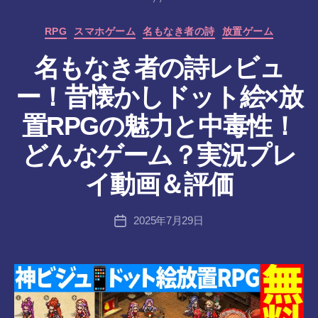
カ
RPG
スマホゲーム
名もなき者の詩
放置ゲーム
テ
名もなき者の詩レビュ
ゴ
リ
ー！昔懐かしドット絵×放
ー
置RPGの魅力と中毒性！
作
どんなゲーム？実況プレ
成
者
イ動画＆評価
:
tr
投
2025年7月29日
a
投
稿
n
稿
者
s-
日
8-
vr