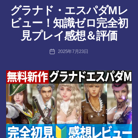
ゴ
リ
グラナド・エスパダMレ
ー
作
ビュー！知識ゼロ完全初
成
者
見プレイ感想＆評価
:
tr
投
2025年7月23日
a
投
稿
n
稿
者
s-
日
8-
vr