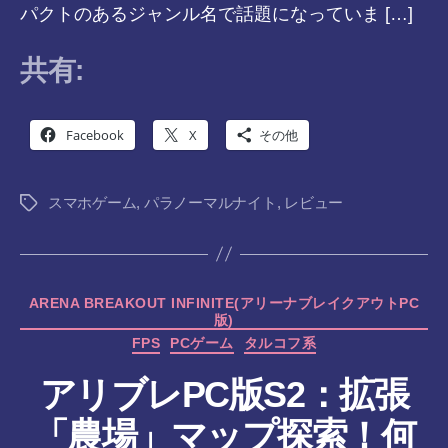
パクトのあるジャンル名で話題になっていま […]
共有:
Facebook
X
その他
スマホゲーム
,
パラノーマルナイト
,
レビュー
タ
グ
カ
ARENA BREAKOUT INFINITE(アリーナブレイクアウトPC
版)
テ
ゴ
FPS
PCゲーム
タルコフ系
リ
アリブレPC版S2：拡張
ー
「農場」マップ探索！何