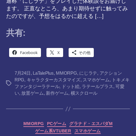
通称「にじラテ」をプレイした体験談をお届けし
ます。 正直なところ、あまり期待せずに触ってみ
たのですが、予想をはるかに超える […]
共有:
Facebook
X
その他
7月24日
,
LaTalePlus
,
MMORPG
,
にじラテ
,
アクション
RPG
,
キャラクターカスタマイズ
,
スマホゲーム
,
トキメキ
タ
ファンタジーラテール
,
ドット絵
,
ラテールプラス
,
可愛
グ
い
,
放置ゲーム
,
新作ゲーム
,
横スクロール
カ
MMORPG
PCゲーム
グラナド・エスパダM
テ
ゲーム系VTUBER
スマホゲーム