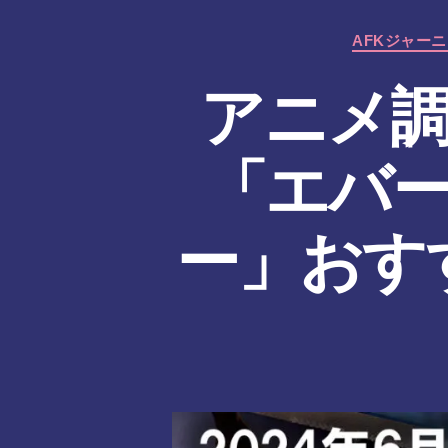
た
ん
AFKジャー
アニメ調
「エバー
ー」おすす