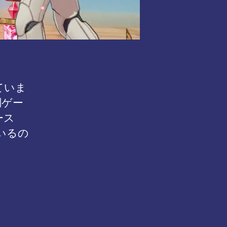
ていま
調ゲー
ース
いるの