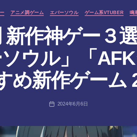
カ
ニー
アニメ調ゲーム
エバーソウル
ゲーム系VTUBER
鳴
テ
ゴ
 新作神ゲー３
リ
ー
ソウル」「AF
作
め新作ゲーム 2
成
者
:
tr
投
2024年6月6日
a
投
稿
n
稿
者
s-
日
8-
vr