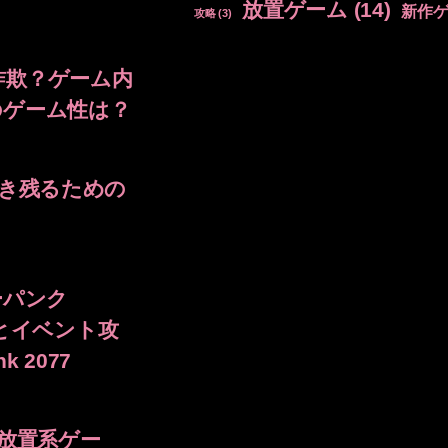
放置ゲーム
(14)
新作
攻略
(3)
詐欺？ゲーム内
のゲーム性は？
で生き残るための
ーパンク
とイベント攻
k 2077
”放置系ゲー