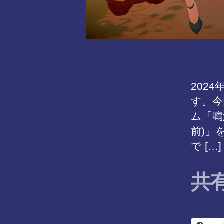
202
す。今
ム「鳴
前)」
で […]
共有