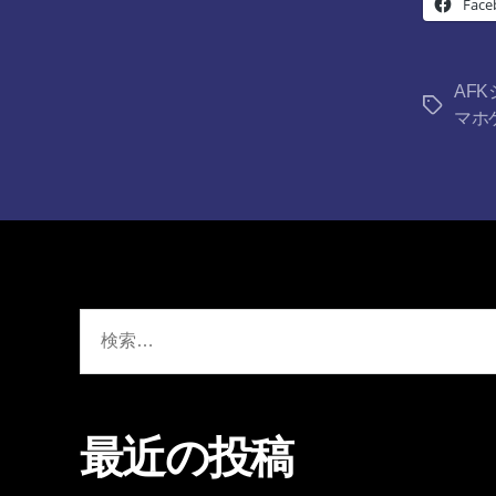
Face
AF
タ
マホ
グ
検
索
対
象:
最近の投稿