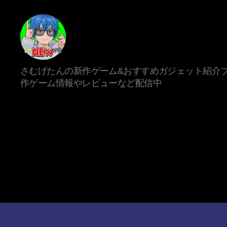
新
さむげたんの新作ゲーム&おすすめガジェット紹介ブ
作
作ゲーム情報やレビューなど配信中
ゲ
ー
ム/
ガ
ジ
ェ
ッ
ト
系
VTuber
さ
む
げ