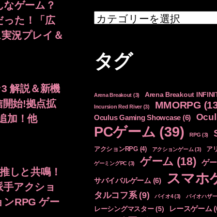
んなゲーム？
カ
だった！「広
テ
ム実況プレイ＆
ゴ
リ
タグ
ー
3 解説＆新機
Arena Breakout INFINI
Arena Breakout
(3)
配信開始!拠点拡
MMORPG
(13
Incursion Red River
(3)
Ocul
追加！他
Oculus Gaming Showcase
(6)
PCゲーム
(39)
RPG
(3)
アクションRPG
(4)
ア
アクションゲーム
(3)
ゲーム
(18)
ゲー
ゲーミングPC
(3)
！推しと共鳴！
スマホ
サバイバルゲーム
(6)
派手アクショ
タルコフ系
(9)
バイオ4
(3)
バイオハザー
ンRPG ゲー
レースゲーム
(
レーシングマスター
(5)