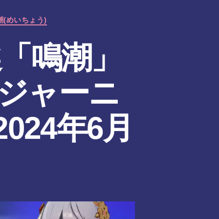
潮(めいちょう)
選「鳴潮」
Kジャーニ
024年6月