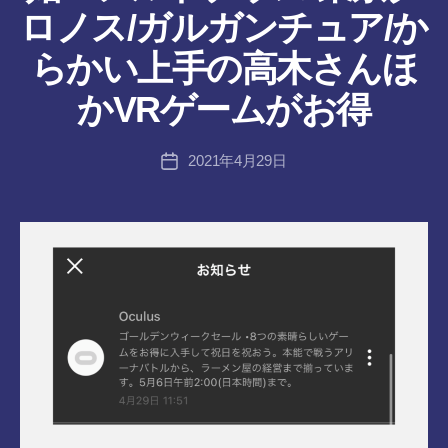
ん
ロノス/ガルガンチュア/か
作
らかい上手の高木さんほ
成
者
かVRゲームがお得
:
tr
投
2021年4月29日
a
投
稿
n
稿
者
s-
日
8-
vr