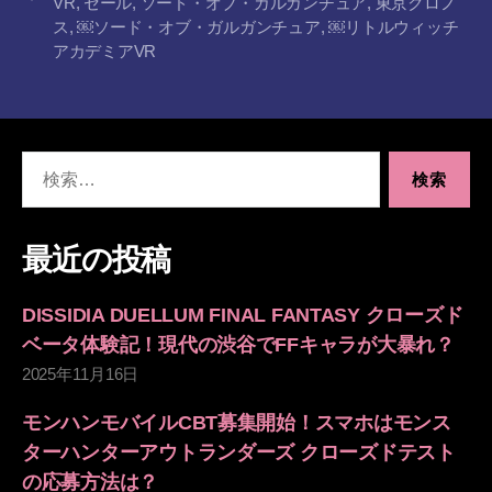
VR
,
セール
,
ソード・オブ・ガルガンチュア
,
東京クロノ
グ
ス
,
￼ソード・オブ・ガルガンチュア
,
￼リトルウィッチ
アカデミアVR
検
索
対
象:
最近の投稿
DISSIDIA DUELLUM FINAL FANTASY クローズド
ベータ体験記！現代の渋谷でFFキャラが大暴れ？
2025年11月16日
モンハンモバイルCBT募集開始！スマホはモンス
ターハンターアウトランダーズ クローズドテスト
の応募方法は？