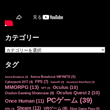
カテゴリー
カ
テ
ゴ
タグ
リ
ー
Arena Breakout INFINITE
(5)
Arena Breakout
(3)
FPS
(7)
Cyberpunk 2077
(4)
GameFi
(3)
Incursion Red River
(3)
MMORPG
(13)
Oculus
(10)
NFT
(3)
Oculus Quest 2
(10)
Oculus Gaming Showcase
(6)
PCゲーム
(39)
Once Human
(11)
Steam
(11)
VRゲーム
(8)
Xbox Game Pass
(4)
RPG
(3)