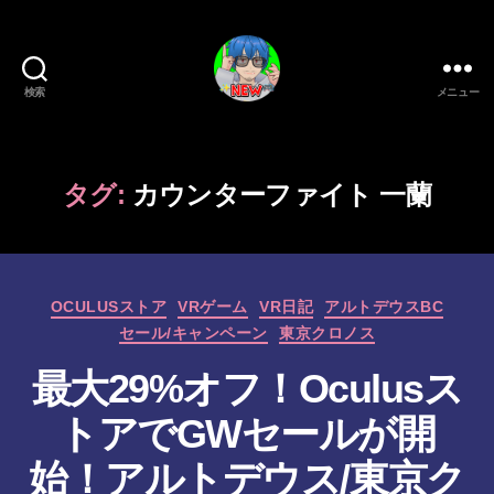
検索
メニュー
新
作
ゲ
ー
タグ:
カウンターファイト 一蘭
ム/
ガ
ジ
ェ
カ
ッ
OCULUSストア
VRゲーム
VR日記
アルトデウスBC
テ
ト
セール/キャンペーン
東京クロノス
ゴ
系
リ
最大29%オフ！Oculusス
VTuber
ー
さ
トアでGWセールが開
む
げ
始！アルトデウス/東京ク
た