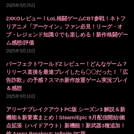
2025年9月25日
2XKOレビュー！LoL格闘ゲームCBT参戦！ネトフ
リアニメ「アーケイン」ファン必見！リーグ・オ
ブ・レジェンド知識０でも楽しめる！新作格闘ゲー
ム感想/評価
2025年9月15日
パーフェクトワールドZ レビュー！どんなゲーム？
リリース直後を最速プレイしたら〇〇だった！「広
告詐欺」の予感？スマホ新作放置ゲーム実況プレイ
＆感想
2025年9月10日
アリーナブレイクアウトPC版 シーズン3 解説＆新
機能＆新要素まとめ！Steam/Epic 9月配信開始!拠
点拡張（ハイドアウト）新機能！新武器3種追加！
他 Arena Breakout: Infinite PC版