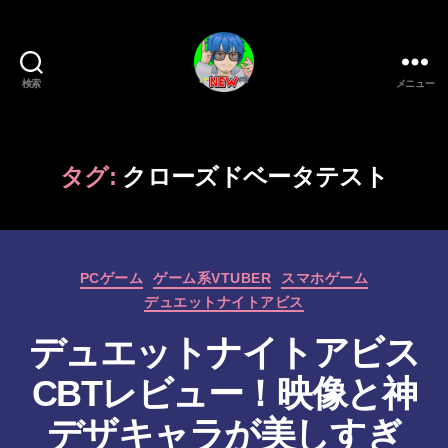
検索
メニュー
新
作
ゲ
ー
タグ:
クローズドベータテスト
ム/
ガ
ジ
ェ
カ
ッ
PCゲーム
ゲーム系VTUBER
スマホゲーム
テ
ト
デュエットナイトアビス
ゴ
系
リ
デュエットナイトアビス
VTuber
ー
さ
CBTレビュー！映像と神
む
げ
デザキャラが美しすぎ
た