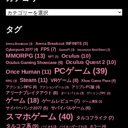
カ
テ
ゴ
タグ
リ
ー
Arena Breakout INFINITE
(5)
Arena Breakout
(3)
FPS
(7)
Cyberpunk 2077
(4)
GameFi
(3)
Incursion Red River
(3)
MMORPG
(13)
Oculus
(10)
NFT
(3)
Oculus Quest 2
(10)
Oculus Gaming Showcase
(6)
PCゲーム
(39)
Once Human
(11)
Steam
(11)
VRゲーム
(8)
Xbox Game Pass
(4)
RPG
(3)
アクションRPG
(4)
アリブレPC版
(4)
アクションゲーム
(3)
アリーナブレイクアウト
(6)
オートバトル
(3)
ゲーミングPC
(3)
ゲーム
(18)
ゲームレビュー
(7)
ゲーム実況
(3)
サバイバルゲーム
(6)
サイバーパンク2077
(5)
スマホゲーム
(40)
タルコフライク
(7)
タルコフ系
(9)
ホラー
(4)
バイオ4
(3)
バイオハザード4
(3)