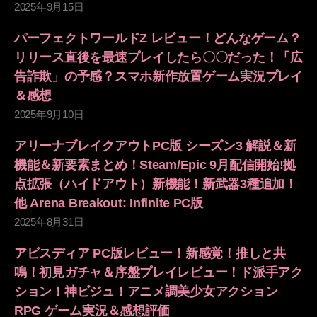
2025年9月15日
パーフェクトワールドZ レビュー！どんなゲーム？
リリース直後を最速プレイしたら〇〇だった！「広
告詐欺」の予感？スマホ新作放置ゲーム実況プレイ
＆感想
2025年9月10日
アリーナブレイクアウトPC版 シーズン3 解説＆新
機能＆新要素まとめ！Steam/Epic 9月配信開始!拠
点拡張（ハイドアウト）新機能！新武器3種追加！
他 Arena Breakout: Infinite PC版
2025年8月31日
アビスディア PC版レビュー！新感覚！推しと共
鳴！初見ガチャ＆序盤プレイレビュー！ド派手アク
ション！神ビジュ！アニメ調美少女アクション
RPG ゲーム実況＆感想評価