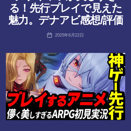
ん
作
る！先行プレイで見えた
成
者
魅力。デナアビ感想/評価
:
tr
投
2025年6月22日
a
投
稿
n
稿
者
s-
日
8-
vr