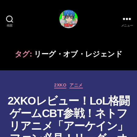
検索
メニュー
新
作
ゲ
ー
タグ:
リーグ・オブ・レジェンド
ム/
ガ
ジ
ェ
カ
ッ
2XKO
アニメ
テ
ト
2XKOレビュー！LoL格闘
ゴ
系
リ
VTuber
ゲームCBT参戦！ネトフ
ー
さ
む
リアニメ「アーケイン」
げ
た