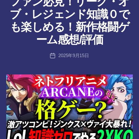
ファン必見！リーグ・オ
ん
ブ・レジェンド知識０で
作
も楽しめる！新作格闘ゲ
成
者
ーム感想/評価
:
tr
投
2025年9月15日
a
投
稿
n
稿
者
s-
日
8-
vr