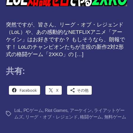
突然ですが、皆さん、リーグ・オブ・レジェンド
（LoL）や、あの感動的なNETFLIXアニメ「アー
ケイン」はお好きですか？ もしそうなら、朗報で
す！ LoLのチャンピオンたちが主役の新作2対2形
式の格闘ゲーム「2XKO」の […]
共有:
Facebook
X
その他
LoL
,
PCゲーム
,
Riot Games
,
アーケイン
,
ライアットゲー
タ
ムズ
,
リーグ・オブ・レジェンド
,
格闘ゲーム
,
無料ゲーム
グ