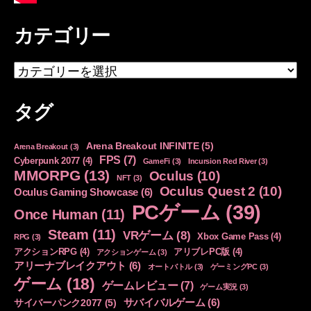
カテゴリー
カ
テ
ゴ
タグ
リ
ー
Arena Breakout INFINITE
(5)
Arena Breakout
(3)
FPS
(7)
Cyberpunk 2077
(4)
GameFi
(3)
Incursion Red River
(3)
MMORPG
(13)
Oculus
(10)
NFT
(3)
Oculus Quest 2
(10)
Oculus Gaming Showcase
(6)
PCゲーム
(39)
Once Human
(11)
Steam
(11)
VRゲーム
(8)
Xbox Game Pass
(4)
RPG
(3)
アクションRPG
(4)
アリブレPC版
(4)
アクションゲーム
(3)
アリーナブレイクアウト
(6)
オートバトル
(3)
ゲーミングPC
(3)
ゲーム
(18)
ゲームレビュー
(7)
ゲーム実況
(3)
サバイバルゲーム
(6)
サイバーパンク2077
(5)