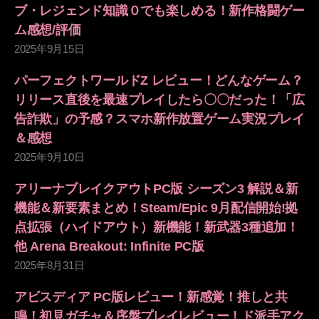
ブ・レジェンド知識０でも楽しめる！新作格闘ゲー
ム感想/評価
2025年9月15日
パーフェクトワールドZ レビュー！どんなゲーム？
リリース直後を最速プレイしたら〇〇だった！「広
告詐欺」の予感？スマホ新作放置ゲーム実況プレイ
＆感想
2025年9月10日
アリーナブレイクアウトPC版 シーズン3 解説＆新
機能＆新要素まとめ！Steam/Epic 9月配信開始!拠
点拡張（ハイドアウト）新機能！新武器3種追加！
他 Arena Breakout: Infinite PC版
2025年8月31日
アビスディア PC版レビュー！新感覚！推しと共
鳴！初見ガチャ＆序盤プレイレビュー！ド派手アク