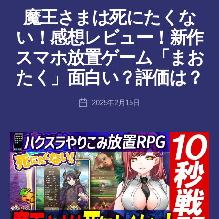
テ
魔王さまは死にたくな
ゴ
リ
い！感想レビュー！新作
ー
作
スマホ放置ゲーム「まお
成
者
たく」面白い？評価は？
:
tr
投
2025年2月15日
a
投
稿
n
稿
者
s-
日
8-
vr