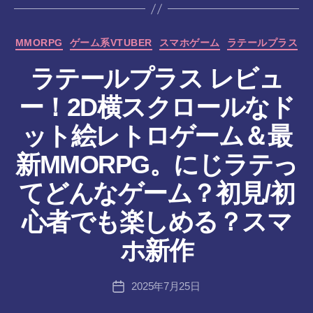
カ
MMORPG
ゲーム系VTUBER
スマホゲーム
ラテールプラス
テ
ラテールプラス レビュ
ゴ
リ
ー！2D横スクロールなド
ー
ット絵レトロゲーム＆最
新MMORPG。にじラテっ
てどんなゲーム？初見/初
作
心者でも楽しめる？スマ
成
者
ホ新作
:
tr
投
2025年7月25日
a
投
稿
n
稿
者