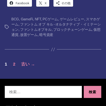
Facebook
X
その他
BCG
,
GameFi
,
NFT
,
PCゲーム
,
ゲームレビュー
,
スマホゲ
ーム
,
ファントム オブ キル -オルタナティブ・イミテーシ
タ
ョン
,
ファントムオブキル
,
ブロックチェーンゲーム
,
仮想
グ
通貨
,
放置ゲーム
,
暗号資産
投
1
2
古い
→
稿
の
検
ペ
索
対
ー
象: