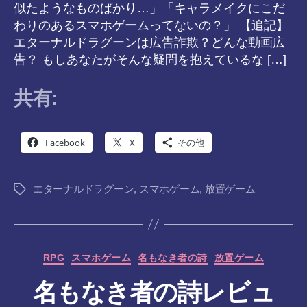
似たようなものばかり…」「キャラメイクにこだ
わりのあるスマホゲームってないの？」 【追記】
エターナルドラグーンは広告詐欺？どんな動画広
告？ もしあなたがそんな疑問を抱えているな […]
共有:
Facebook
X
その他
エターナルドラグーン
,
スマホゲーム
,
放置ゲーム
タ
グ
カ
RPG
スマホゲーム
名もなき者の詩
放置ゲーム
テ
名もなき者の詩レビュ
ゴ
リ