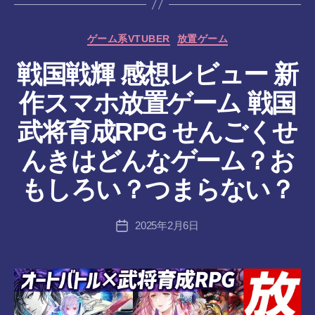
カ
ゲーム系VTUBER
放置ゲーム
テ
戦国戦輝 感想レビュー 新
ゴ
リ
作スマホ放置ゲーム 戦国
ー
武将育成RPG せんごくせ
作
んきはどんなゲーム？お
成
者
もしろい？つまらない？
:
tr
投
2025年2月6日
a
投
稿
n
稿
者
s-
日
8-
vr