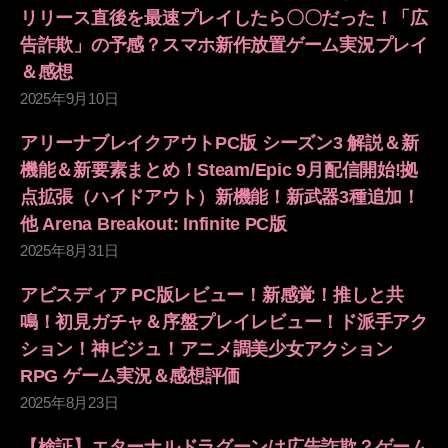
リリース直後を最速プレイしたら〇〇だった！「広
告詐欺」の予感？スマホ新作放置ゲーム実況プレイ
＆感想
2025年9月10日
アリーナブレイクアウトPC版 シーズン3 解説＆新
機能＆新要素まとめ！Steam/Epic 9月配信開始!拠
点拡張（ハイドアウト）新機能！新武器3種追加！
他 Arena Breakout: Infinite PC版
2025年8月31日
アビスディア PC版レビュー！新感覚！推しと共
鳴！初見ガチャ＆序盤プレイレビュー！ド派手アク
ション！神ビジュ！アニメ調美少女アクション
RPG ゲーム実況＆感想評価
2025年8月23日
【検証】エターナルドラグーンは広告詐欺？ゲーム