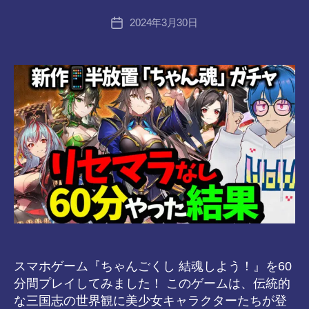
tr
投
2024年3月30日
a
投
稿
n
稿
者
s-
日
8-
vr
スマホゲーム『ちゃんごくし 結魂しよう！』を60
分間プレイしてみました！ このゲームは、伝統的
な三国志の世界観に美少女キャラクターたちが登