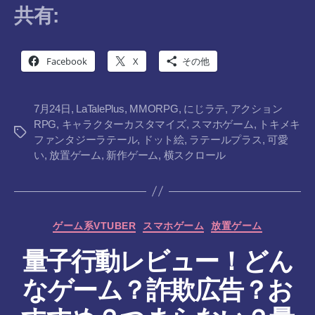
共有:
Facebook
X
その他
7月24日
,
LaTalePlus
,
MMORPG
,
にじラテ
,
アクション
RPG
,
キャラクターカスタマイズ
,
スマホゲーム
,
トキメキ
タ
ファンタジーラテール
,
ドット絵
,
ラテールプラス
,
可愛
グ
い
,
放置ゲーム
,
新作ゲーム
,
横スクロール
カ
ゲーム系VTUBER
スマホゲーム
放置ゲーム
テ
量子行動レビュー！どん
ゴ
リ
なゲーム？詐欺広告？お
ー