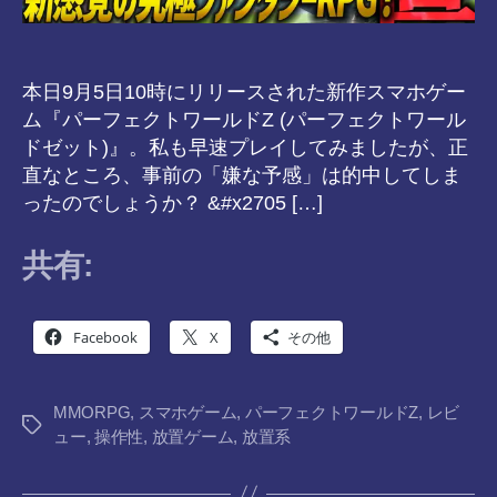
本日9月5日10時にリリースされた新作スマホゲー
ム『パーフェクトワールドZ (パーフェクトワール
ドゼット)』。私も早速プレイしてみましたが、正
直なところ、事前の「嫌な予感」は的中してしま
ったのでしょうか？ &#x2705 […]
共有:
Facebook
X
その他
MMORPG
,
スマホゲーム
,
パーフェクトワールドZ
,
レビ
タ
ュー
,
操作性
,
放置ゲーム
,
放置系
グ