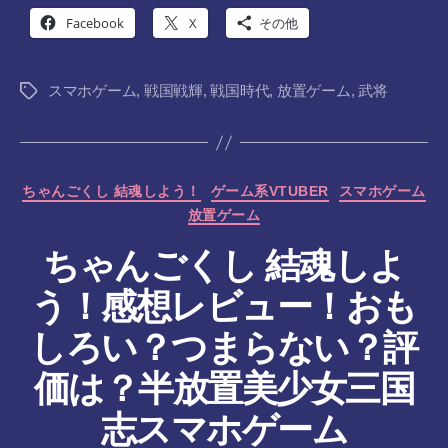
Facebook
X
その他
スマホゲーム
,
戦国戦輝
,
戦国時代
,
放置ゲーム
,
武将
タ
グ
カ
ちゃんごくし 結魂しよう！
ゲーム系VTUBER
スマホゲーム
テ
放置ゲーム
ゴ
リ
ちゃんごくし 結魂しよ
ー
う！感想レビュー！おも
しろい？つまらない？評
作
価は？半放置美少女三国
成
者
志スマホゲーム
: