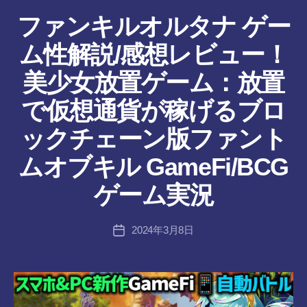
ファンキルオルタナ ゲー
ム性解説/感想レビュー！
美少女放置ゲーム：放置
で仮想通貨が稼げるブロ
ックチェーン版ファント
作
ムオブキル GameFi/BCG
成
者
ゲーム実況
:
tr
投
2024年3月8日
a
投
稿
n
稿
者
s-
日
8-
vr