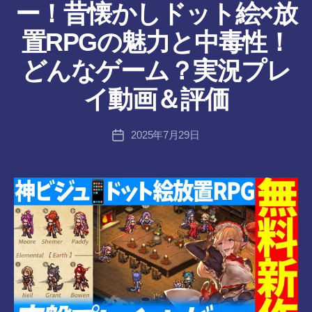
ー！昔懐かしドット絵×放
ー
置RPGの魅力と中毒性！
作
どんなゲーム？実況プレ
成
者
イ動画＆評価
:
tr
投
2025年7月29日
a
投
稿
n
稿
者
s-
日
8-
vr