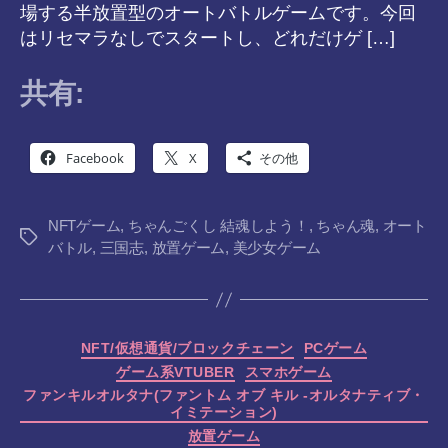
場する半放置型のオートバトルゲームです。今回
はリセマラなしでスタートし、どれだけゲ […]
共有:
Facebook
X
その他
NFTゲーム
,
ちゃんごくし 結魂しよう！
,
ちゃん魂
,
オート
タ
バトル
,
三国志
,
放置ゲーム
,
美少女ゲーム
グ
カ
NFT/仮想通貨/ブロックチェーン
PCゲーム
テ
ゲーム系VTUBER
スマホゲーム
ゴ
ファンキルオルタナ(ファントム オブ キル -オルタナティブ・
リ
イミテーション)
ー
放置ゲーム