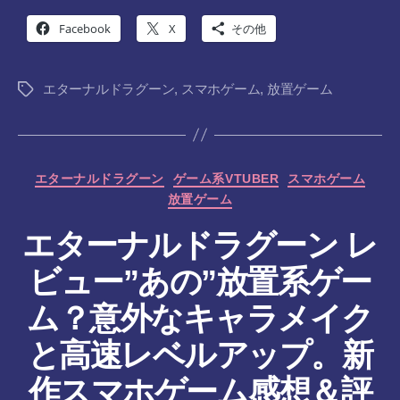
Facebook
X
その他
エターナルドラグーン
,
スマホゲーム
,
放置ゲーム
タ
グ
カ
エターナルドラグーン
ゲーム系VTUBER
スマホゲーム
テ
放置ゲーム
ゴ
リ
エターナルドラグーン レ
ー
ビュー”あの”放置系ゲー
ム？意外なキャラメイク
と高速レベルアップ。新
作
作スマホゲーム感想＆評
成