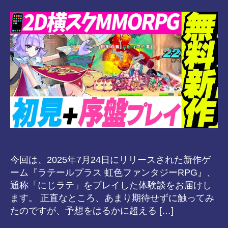
s-
日
8-
vr
今回は、2025年7月24日にリリースされた新作ゲ
ーム『ラテールプラス 虹色ファンタジーRPG』、
通称「にじラテ」をプレイした体験談をお届けし
ます。 正直なところ、あまり期待せずに触ってみ
たのですが、予想をはるかに超える […]