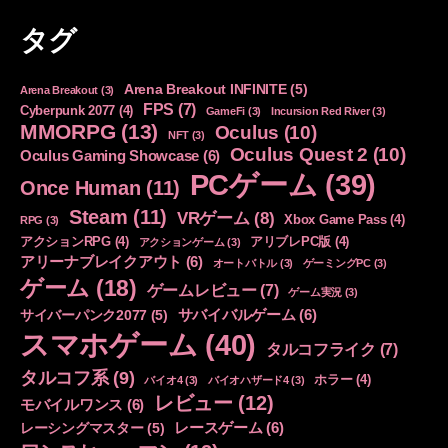
ゴ
タグ
リ
ー
Arena Breakout INFINITE
(5)
Arena Breakout
(3)
FPS
(7)
Cyberpunk 2077
(4)
GameFi
(3)
Incursion Red River
(3)
MMORPG
(13)
Oculus
(10)
NFT
(3)
Oculus Quest 2
(10)
Oculus Gaming Showcase
(6)
PCゲーム
(39)
Once Human
(11)
Steam
(11)
VRゲーム
(8)
Xbox Game Pass
(4)
RPG
(3)
アクションRPG
(4)
アリブレPC版
(4)
アクションゲーム
(3)
アリーナブレイクアウト
(6)
オートバトル
(3)
ゲーミングPC
(3)
ゲーム
(18)
ゲームレビュー
(7)
ゲーム実況
(3)
サバイバルゲーム
(6)
サイバーパンク2077
(5)
スマホゲーム
(40)
タルコフライク
(7)
タルコフ系
(9)
ホラー
(4)
バイオ4
(3)
バイオハザード4
(3)
レビュー
(12)
モバイルワンス
(6)
レースゲーム
(6)
レーシングマスター
(5)