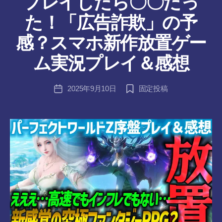
プレイしたら〇〇だっ
ん
た！「広告詐欺」の予
作
感？スマホ新作放置ゲー
成
者
ム実況プレイ＆感想
:
tr
投
2025年9月10日
固定投稿
a
投
稿
n
稿
者
s-
日
8-
vr