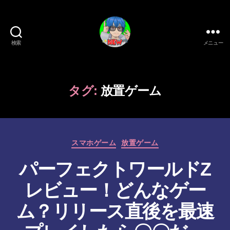
検索
メニュー
新
作
ゲ
ー
タグ:
放置ゲーム
ム/
ガ
ジ
ェ
カ
ッ
スマホゲーム
放置ゲーム
テ
ト
パーフェクトワールドZ
ゴ
系
リ
VTuber
レビュー！どんなゲー
ー
さ
む
ム？リリース直後を最速
げ
た