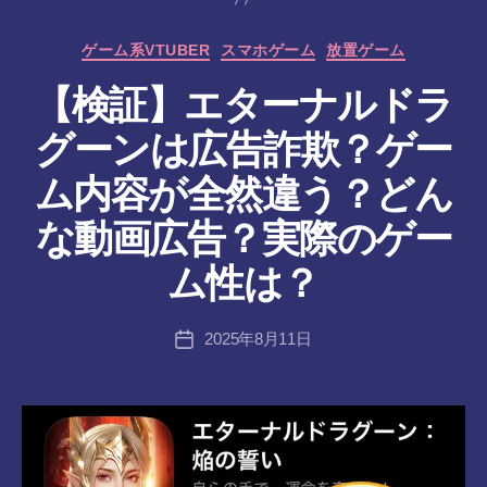
カ
ゲーム系VTUBER
スマホゲーム
放置ゲーム
テ
【検証】エターナルドラ
ゴ
リ
グーンは広告詐欺？ゲー
ー
ム内容が全然違う？どん
作
な動画広告？実際のゲー
成
者
ム性は？
:
tr
投
2025年8月11日
a
投
稿
n
稿
者
s-
日
8-
vr