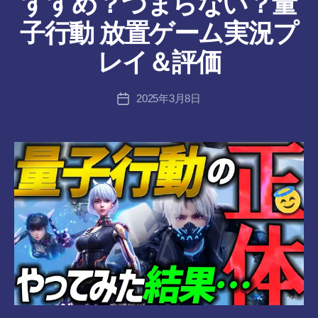
すすめ？つまらない？量
作
子行動 放置ゲーム実況プ
成
者
レイ＆評価
:
tr
投
2025年3月8日
a
投
稿
n
稿
者
s-
日
8-
vr