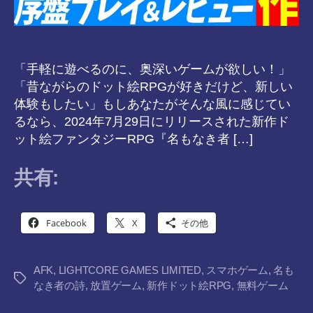
「手軽に遊べるのに、奥深いゲームが欲しい！」
「昔ながらのドット絵RPGが好きだけど、新しい
体験もしたい」もしあなたがそんな風に感じてい
るなら、2024年7月29日にリリースされた新作ド
ット絵ファンタジーRPG『名もなき者 […]
共有:
Facebook
X
その他
AFK
,
LIGHTCORE GAMES LIMITED
,
スマホゲーム
,
名も
タ
なき者の詩
,
放置ゲーム
,
新作ドット絵RPG
,
無料ゲーム
グ