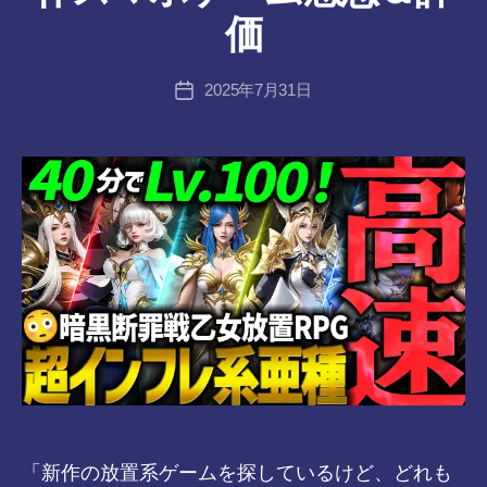
者
価
:
tr
投
2025年7月31日
a
投
稿
n
稿
者
s-
日
8-
vr
「新作の放置系ゲームを探しているけど、どれも