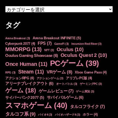
カ
テ
ゴ
タグ
リ
ー
Arena Breakout INFINITE
(5)
Arena Breakout
(3)
FPS
(7)
Cyberpunk 2077
(4)
GameFi
(3)
Incursion Red River
(3)
MMORPG
(13)
Oculus
(10)
NFT
(3)
Oculus Quest 2
(10)
Oculus Gaming Showcase
(6)
PCゲーム
(39)
Once Human
(11)
Steam
(11)
VRゲーム
(8)
Xbox Game Pass
(4)
RPG
(3)
アクションRPG
(4)
アリブレPC版
(4)
アクションゲーム
(3)
アリーナブレイクアウト
(6)
オートバトル
(3)
ゲーミングPC
(3)
ゲーム
(18)
ゲームレビュー
(7)
ゲーム実況
(3)
サバイバルゲーム
(6)
サイバーパンク2077
(5)
スマホゲーム
(40)
タルコフライク
(7)
タルコフ系
(9)
ホラー
(4)
バイオ4
(3)
バイオハザード4
(3)