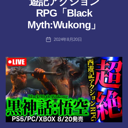
遊記アクション
ん
作
RPG「Black
成
者
Myth:Wukong」
:
tr
投
2024年8月20日
a
投
稿
n
稿
者
s-
日
8-
vr