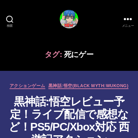
検索
メニュー
新
作
ゲ
ー
タグ:
死にゲー
ム/
ガ
ジ
ェ
カ
ッ
アクションゲーム
黒神話:悟空(BLACK MYTH:WUKONG)
テ
ト
黒神話:悟空レビュー予
ゴ
系
リ
VTuber
定！ライブ配信で感想な
ー
さ
む
ど！PS5/PC/Xbox対応 西
げ
た