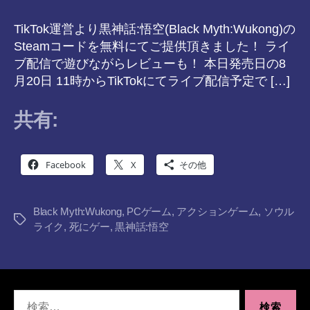
TikTok運営より黒神話:悟空(Black Myth:Wukong)の
Steamコードを無料にてご提供頂きました！ ライ
ブ配信で遊びながらレビューも！ 本日発売日の8
月20日 11時からTikTokにてライブ配信予定で […]
共有:
Facebook
X
その他
Black Myth:Wukong
,
PCゲーム
,
アクションゲーム
,
ソウル
タ
ライク
,
死にゲー
,
黒神話:悟空
グ
検