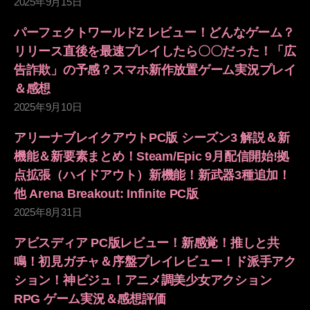
2025年9月15日
パーフェクトワールドZ レビュー！どんなゲーム？
リリース直後を最速プレイしたら〇〇だった！「広
告詐欺」の予感？スマホ新作放置ゲーム実況プレイ
＆感想
2025年9月10日
アリーナブレイクアウトPC版 シーズン3 解説＆新
機能＆新要素まとめ！Steam/Epic 9月配信開始!拠
点拡張（ハイドアウト）新機能！新武器3種追加！
他 Arena Breakout: Infinite PC版
2025年8月31日
アビスディア PC版レビュー！新感覚！推しと共
鳴！初見ガチャ＆序盤プレイレビュー！ド派手アク
ション！神ビジュ！アニメ調美少女アクション
RPG ゲーム実況＆感想評価