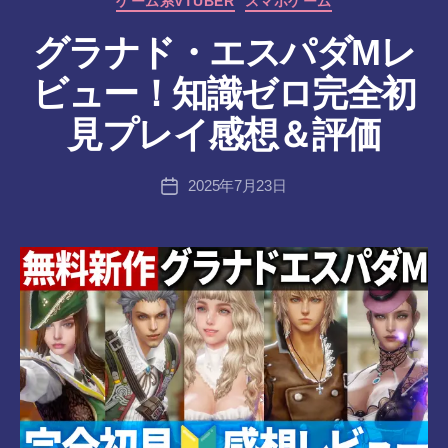
ゲーム系VTUBER
スマホゲーム
ゴ
リ
グラナド・エスパダMレ
ー
作
ビュー！知識ゼロ完全初
成
者
見プレイ感想＆評価
:
tr
投
2025年7月23日
a
投
稿
n
稿
者
s-
日
8-
vr