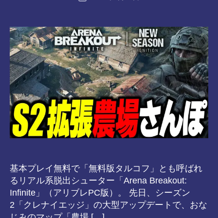
稿
n
稿
者
s-
日
8-
vr
基本プレイ無料で「無料版タルコフ」とも呼ばれ
るリアル系脱出シューター「Arena Breakout:
Infinite」（アリブレPC版）。 先日、シーズン
2「クレナイエッジ」の大型アップデートで、おな
じみのマップ「農場 […]