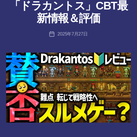
作
「ドラカントス」CBT最
成
者
新情報＆評価
:
tr
投
2025年7月27日
a
投
稿
n
稿
者
s-
日
8-
vr