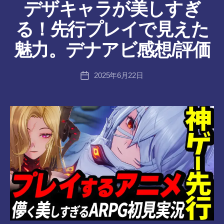
デザキャラが美しすぎ
作
る！先行プレイで見えた
成
者
魅力。デナアビ感想/評価
:
tr
投
2025年6月22日
a
投
稿
n
稿
者
s-
日
8-
vr