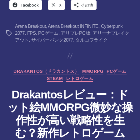
Facebook
X
その他
Arena Breakout
,
Arena Breakout INFINITE
,
Cyberpunk
2077
,
FPS
,
PCゲーム
,
アリブレPC版
,
アリーナブレイク
タ
アウト
,
サイバーパンク2077
,
タルコフライク
グ
カ
DRAKANTOS（ドラカントス）
MMORPG
PCゲーム
テ
STEAM
レトロゲーム
ゴ
リ
Drakantosレビュー：ド
ー
ット絵MMORPG微妙な操
作性が高い戦略性を生
む？新作レトロゲーム