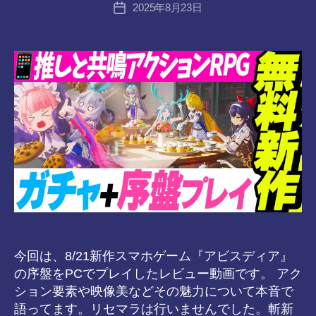
投
2025年8月23日
a
投
稿
n
稿
者
s-
日
8-
vr
今回は、8/21新作スマホゲーム『アビスディア』
の序盤をPCでプレイしたレビュー動画です。 アク
ション要素や映像美などその魅力について本音で
語ってます。リセマラは行いませんでした。斬新