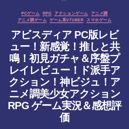
カ
PCゲーム
RPG
アクションゲーム
アニメ調
テ
アニメ調ゲーム
ゲーム系VTUBER
スマホゲーム
ゴ
リ
アビスディア PC版レビ
ー
ュー！新感覚！推しと共
鳴！初見ガチャ＆序盤プ
レイレビュー！ド派手ア
クション！神ビジュ！ア
ニメ調美少女アクション
作
RPG ゲーム実況＆感想評
成
者
価
:
tr