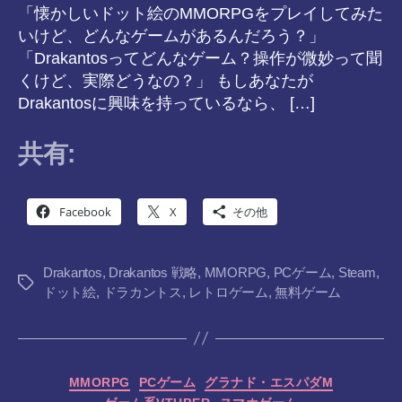
「懐かしいドット絵のMMORPGをプレイしてみた
いけど、どんなゲームがあるんだろう？」
「Drakantosってどんなゲーム？操作が微妙って聞
くけど、実際どうなの？」 もしあなたが
Drakantosに興味を持っているなら、 […]
共有:
Facebook
X
その他
Drakantos
,
Drakantos 戦略
,
MMORPG
,
PCゲーム
,
Steam
,
タ
ドット絵
,
ドラカントス
,
レトロゲーム
,
無料ゲーム
グ
カ
MMORPG
PCゲーム
グラナド・エスパダM
テ