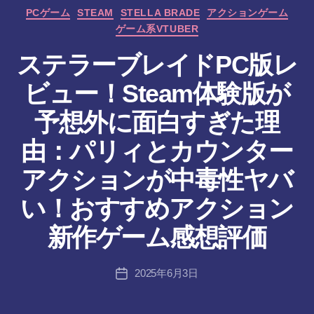
カ
PCゲーム
STEAM
STELLA BRADE
アクションゲーム
テ
ゲーム系VTUBER
ゴ
リ
ステラーブレイドPC版レ
ー
ビュー！Steam体験版が
予想外に面白すぎた理
由：パリィとカウンター
アクションが中毒性ヤバ
作
い！おすすめアクション
成
者
新作ゲーム感想評価
:
tr
投
2025年6月3日
a
投
稿
n
稿
者
s-
日