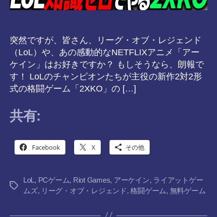
突然ですが、皆さん、リーグ・オブ・レジェンド
（LoL）や、あの感動的なNETFLIXアニメ「アー
ケイン」はお好きですか？ もしそうなら、朗報で
す！ LoLのチャンピオンたちが主役の新作2対2形
式の格闘ゲーム「2XKO」の […]
共有:
Facebook
X
その他
LoL
,
PCゲーム
,
Riot Games
,
アーケイン
,
ライアットゲー
タ
ムズ
,
リーグ・オブ・レジェンド
,
格闘ゲーム
,
無料ゲーム
グ