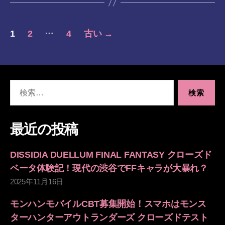
投
…
1
2
4
古い
→
稿
の
検
ペ
索
対
ー
象:
最近の投稿
ジ
DISSIDIA DUELLUM FINAL FANTASY クローズド
送
ベータ体験記！現代の渋谷でFFキャラが大暴れ？
2025年11月16日
り
モンハンモバイルCBT募集開始！スマホはモンス
ターハンターアウトランダーズ クローズドテスト