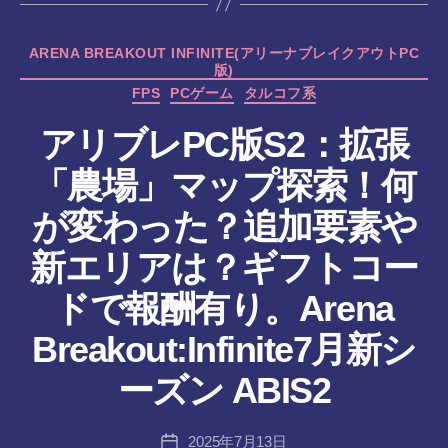
カ
ARENA BREAKOUT INFINITE(アリーナブレイクアウトPC
版)
テ
ゴ
FPS
PCゲーム
タルコフ系
リ
アリブレPC版S2：拡張
ー
「農場」マップ探索！何
が変わった？追加要素や
新エリアは？ギフトコー
ドで報酬有り。Arena
作
Breakout:Infinite7月新シ
成
者
ーズン ABIS2
:
tr
投
2025年7月13日
a
投