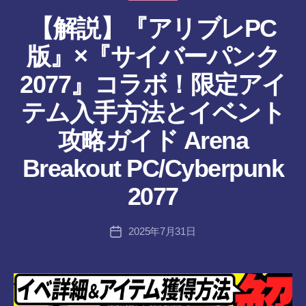
ー
【解説】『アリブレPC
版』×『サイバーパンク
2077』コラボ！限定アイ
テム入手方法とイベント
攻略ガイド Arena
作
Breakout PC/Cyberpunk
成
者
2077
:
tr
投
2025年7月31日
a
投
稿
n
稿
者
s-
日
8-
vr