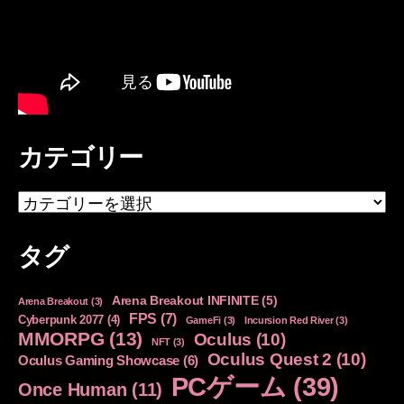
カテゴリー
カ
テ
ゴ
タグ
リ
ー
Arena Breakout INFINITE
(5)
Arena Breakout
(3)
FPS
(7)
Cyberpunk 2077
(4)
GameFi
(3)
Incursion Red River
(3)
MMORPG
(13)
Oculus
(10)
NFT
(3)
Oculus Quest 2
(10)
Oculus Gaming Showcase
(6)
PCゲーム
(39)
Once Human
(11)