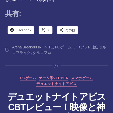
共有:
Facebook
X
その他
Arena Breakout INFINITE
,
PCゲーム
,
アリブレPC版
,
タル
タ
コフライク
,
タルコフ系
グ
カ
PCゲーム
ゲーム系VTUBER
スマホゲーム
テ
デュエットナイトアビス
ゴ
リ
デュエットナイトアビス
ー
CBTレビュー！映像と神