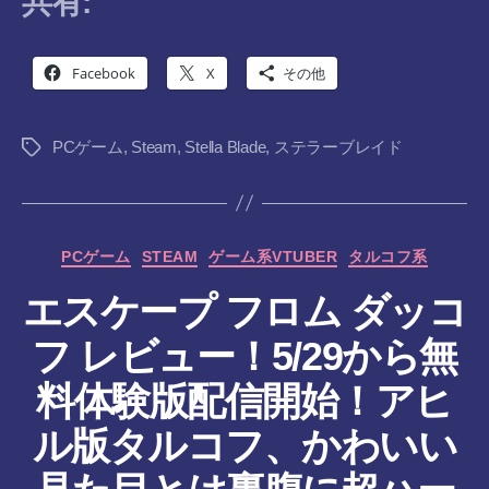
共有:
Facebook
X
その他
PCゲーム
,
Steam
,
Stella Blade
,
ステラーブレイド
タ
グ
カ
PCゲーム
STEAM
ゲーム系VTUBER
タルコフ系
テ
エスケープ フロム ダッコ
ゴ
リ
フ レビュー！5/29から無
ー
料体験版配信開始！アヒ
ル版タルコフ、かわいい