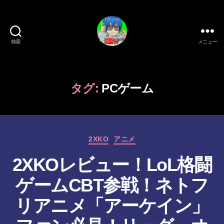
検索
メニュー
新
作
ゲ
ー
タグ:
PCゲーム
ム/
ガ
ジ
ェ
カ
ッ
2XKO
アニメ
テ
ト
2XKOレビュー！LoL格闘
ゴ
系
リ
VTuber
ゲームCBT参戦！ネトフ
ー
さ
む
リアニメ「アーケイン」
げ
た