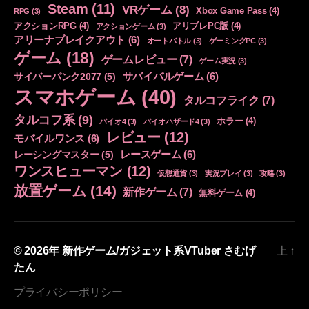
Steam
(11)
VRゲーム
(8)
Xbox Game Pass
(4)
RPG
(3)
アクションRPG
(4)
アリブレPC版
(4)
アクションゲーム
(3)
アリーナブレイクアウト
(6)
オートバトル
(3)
ゲーミングPC
(3)
ゲーム
(18)
ゲームレビュー
(7)
ゲーム実況
(3)
サバイバルゲーム
(6)
サイバーパンク2077
(5)
スマホゲーム
(40)
タルコフライク
(7)
タルコフ系
(9)
ホラー
(4)
バイオ4
(3)
バイオハザード4
(3)
レビュー
(12)
モバイルワンス
(6)
レースゲーム
(6)
レーシングマスター
(5)
ワンスヒューマン
(12)
仮想通貨
(3)
実況プレイ
(3)
攻略
(3)
放置ゲーム
(14)
新作ゲーム
(7)
無料ゲーム
(4)
© 2026年
新作ゲーム/ガジェット系VTuber さむげ
上
↑
たん
プライバシーポリシー