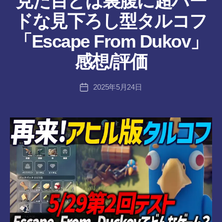
見た目とは裏腹に超ハー
ドな見下ろし型タルコフ
作
「Escape From Dukov」
成
者
感想/評価
:
tr
投
2025年5月24日
a
投
稿
n
稿
者
s-
日
8-
vr