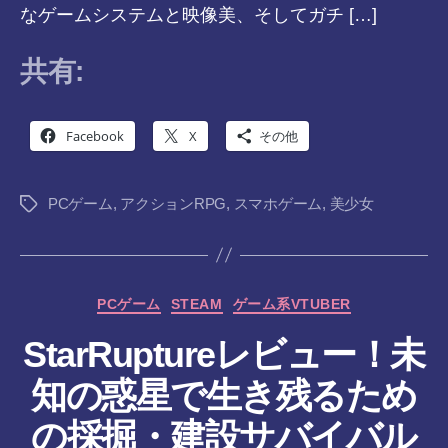
なゲームシステムと映像美、そしてガチ […]
共有:
Facebook
X
その他
PCゲーム
,
アクションRPG
,
スマホゲーム
,
美少女
タ
グ
カ
PCゲーム
STEAM
ゲーム系VTUBER
テ
StarRuptureレビュー！未
ゴ
リ
知の惑星で生き残るため
ー
作
の採掘・建設サバイバル
成