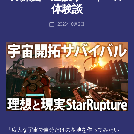
者
体験談
:
tr
投
2025年8月2日
a
投
稿
n
稿
者
s-
日
8-
vr
「広大な宇宙で自分だけの基地を作ってみたい」