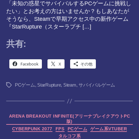
「未知の惑星でサバイバルするPCゲームに挑戦し
たい」とお考えの方はいませんか？もしあなたが
そうなら、Steamで早期アクセス中の新作ゲーム
『StarRupture（スターラプチ […]
共有:
Facebook
X
その他
PCゲーム
,
StarRupture
,
Steam
,
サバイバルゲーム
タ
グ
カ
ARENA BREAKOUT INFINITE(アリーナブレイクアウトPC
版)
テ
ゴ
CYBERPUNK 2077
FPS
PCゲーム
ゲーム系VTUBER
リ
タルコフ系