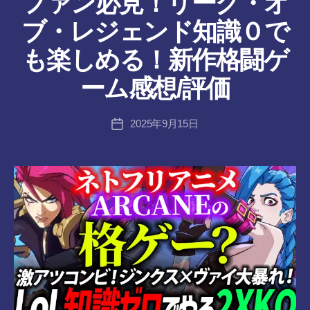
ファン必見！リーグ・オ
ん
ブ・レジェンド知識０で
作
も楽しめる！新作格闘ゲ
成
者
ーム感想/評価
:
tr
投
2025年9月15日
a
投
稿
n
稿
者
s-
日
8-
vr