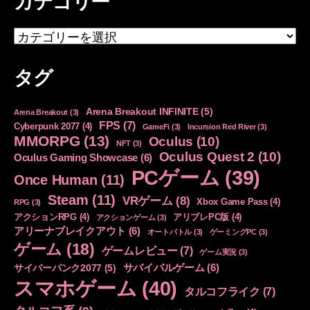
カテゴリー
カ
テ
ゴ
タグ
リ
ー
Arena Breakout INFINITE
(5)
Arena Breakout
(3)
FPS
(7)
Cyberpunk 2077
(4)
GameFi
(3)
Incursion Red River
(3)
MMORPG
(13)
Oculus
(10)
NFT
(3)
Oculus Quest 2
(10)
Oculus Gaming Showcase
(6)
PCゲーム
(39)
Once Human
(11)
Steam
(11)
VRゲーム
(8)
Xbox Game Pass
(4)
RPG
(3)
アクションRPG
(4)
アリブレPC版
(4)
アクションゲーム
(3)
アリーナブレイクアウト
(6)
オートバトル
(3)
ゲーミングPC
(3)
ゲーム
(18)
ゲームレビュー
(7)
ゲーム実況
(3)
サバイバルゲーム
(6)
サイバーパンク2077
(5)
スマホゲーム
(40)
タルコフライク
(7)