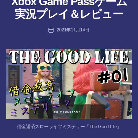
Xbox Game Passゲーム
ん
成
者
実況プレイ＆レビュー
:
tr
投
2021年11月14日
a
投
稿
n
稿
者
s-
日
8-
vr
借金返済スローライフミステリー「The Good Life」