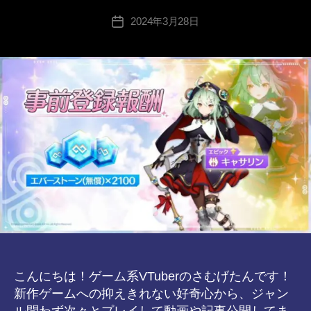
ん
tr
投
2024年3月28日
a
投
稿
n
稿
者
s-
日
8-
vr
こんにちは！ゲーム系VTuberのさむげたんです！
新作ゲームへの抑えきれない好奇心から、ジャン