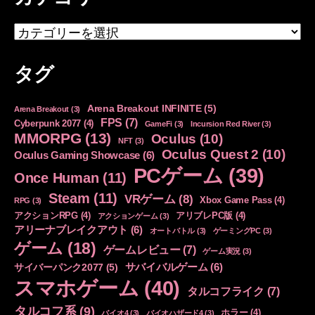
カ
テ
ゴ
タグ
リ
ー
Arena Breakout INFINITE
(5)
Arena Breakout
(3)
FPS
(7)
Cyberpunk 2077
(4)
GameFi
(3)
Incursion Red River
(3)
MMORPG
(13)
Oculus
(10)
NFT
(3)
Oculus Quest 2
(10)
Oculus Gaming Showcase
(6)
PCゲーム
(39)
Once Human
(11)
Steam
(11)
VRゲーム
(8)
Xbox Game Pass
(4)
RPG
(3)
アクションRPG
(4)
アリブレPC版
(4)
アクションゲーム
(3)
アリーナブレイクアウト
(6)
オートバトル
(3)
ゲーミングPC
(3)
ゲーム
(18)
ゲームレビュー
(7)
ゲーム実況
(3)
サバイバルゲーム
(6)
サイバーパンク2077
(5)
スマホゲーム
(40)
タルコフライク
(7)
タルコフ系
(9)
ホラー
(4)
バイオ4
(3)
バイオハザード4
(3)