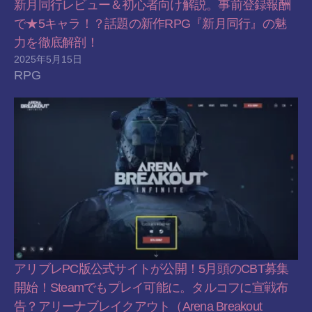
新月同行レビュー＆初心者向け解説。事前登録報酬
で★5キャラ！？話題の新作RPG『新月同行』の魅
力を徹底解剖！
2025年5月15日
RPG
アリブレPC版公式サイトが公開！5月頭のCBT募集
開始！Steamでもプレイ可能に。タルコフに宣戦布
告？アリーナブレイクアウト（Arena Breakout