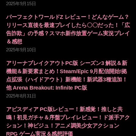
2025年9月15日
パーフェクトワールドZ レビュー！どんなゲーム？
リリース直後を最速プレイしたら〇〇だった！「広
告詐欺」の予感？スマホ新作放置ゲーム実況プレイ
＆感想
2025年9月10日
アリーナブレイクアウトPC版 シーズン3 解説＆新
機能＆新要素まとめ！Steam/Epic 9月配信開始!拠
点拡張（ハイドアウト）新機能！新武器3種追加！
他 Arena Breakout: Infinite PC版
2025年8月31日
アビスディア PC版レビュー！新感覚！推しと共
鳴！初見ガチャ＆序盤プレイレビュー！ド派手アク
ション！神ビジュ！アニメ調美少女アクション
RPG ゲーム実況＆感想評価