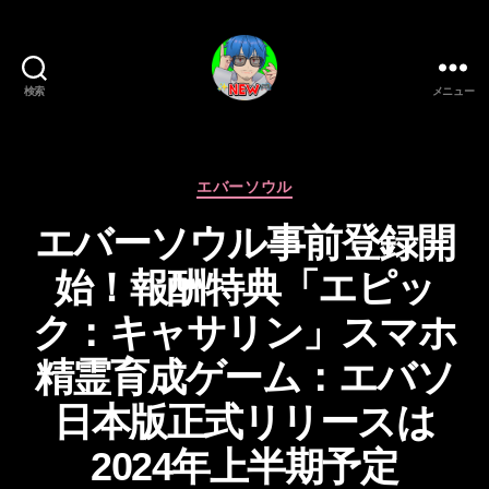
検索
メニュー
新
作
ゲ
ー
カ
エバーソウル
ム/
テ
エバーソウル事前登録開
ガ
ゴ
ジ
リ
始！報酬特典「エピッ
ェ
ー
ッ
ク：キャサリン」スマホ
ト
系
精霊育成ゲーム：エバソ
VTuber
さ
作
日本版正式リリースは
む
成
げ
者
2024年上半期予定
た
: