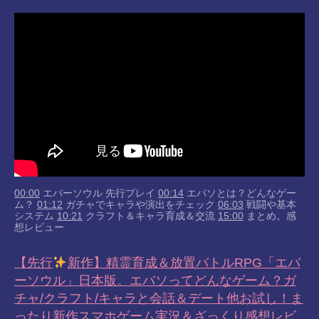
00:00
エバーソウル 先行プレイ
00:14
エバソとは？どんなゲー
ム？
01:12
ガチャでキャラや演出をチェック
06:03
戦闘や基本
システム
10:21
クラフト＆キャラ育成＆交流
15:00
まとめ。感
想レビュー
【先行
新作】精霊育成＆放置バトルRPG「エバ
ーソウル」日本版。エバソってどんなゲーム？ガ
チャ/クラフト/キャラと会話＆デート他お試し！ま
ったり新作スマホゲーム実況＆ざっくり感想レビ