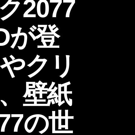
2077
Dが登
Mやクリ
音、壁紙
077の世