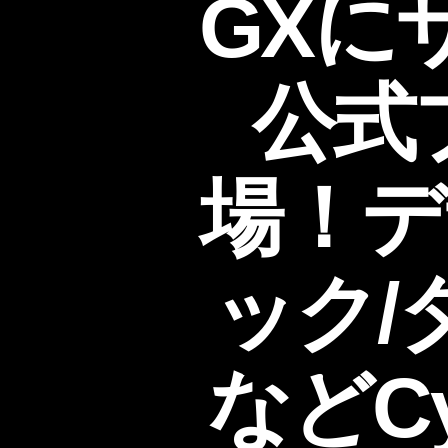
GXに
た
ん
公式
場！デ
ック/
などCy