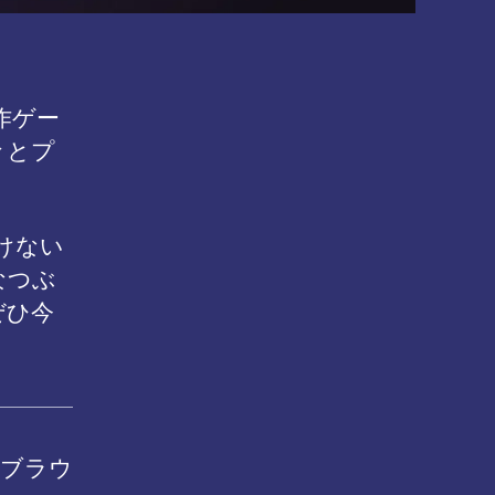
作ゲー
々とプ
書けない
なつぶ
ぜひ今
公式ブラウ