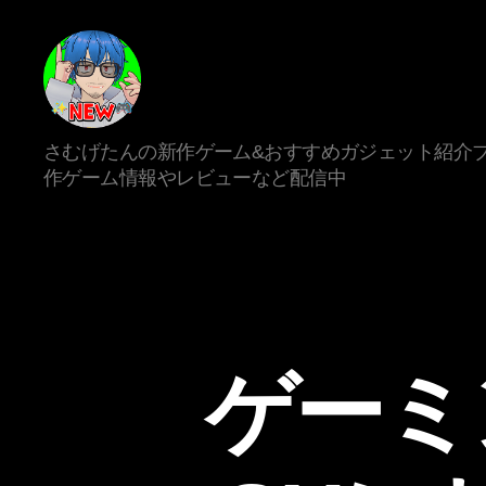
新
さむげたんの新作ゲーム&おすすめガジェット紹介ブ
作
作ゲーム情報やレビューなど配信中
ゲ
ー
ム/
ガ
ジ
ェ
ッ
ト
ゲーミ
系
VTuber
さ
む
げ