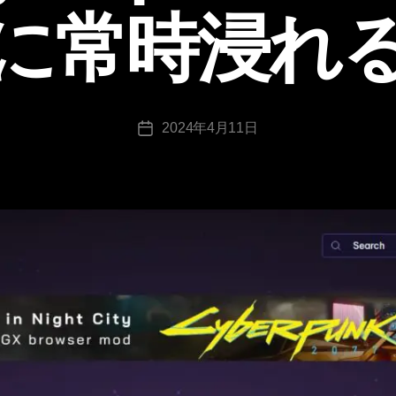
に常時浸れ
作
成
者
:
tr
投
2024年4月11日
a
投
稿
n
稿
者
s-
日
8-
vr