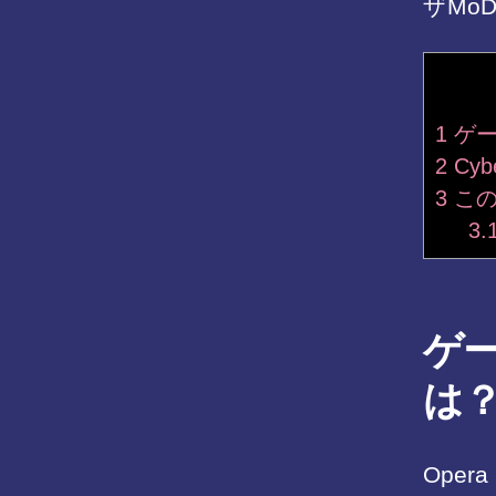
ザMo
1
ゲー
2
Cyb
3
この
3.
ゲー
は
Ope