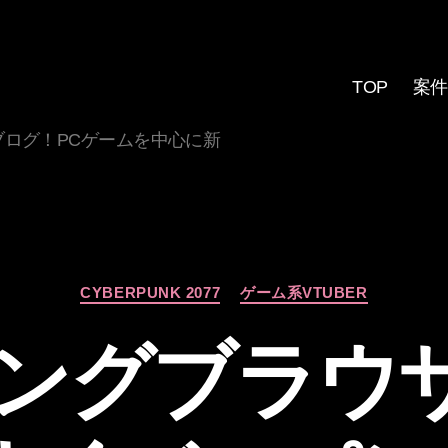
TOP
案件
ログ！PCゲームを中心に新
カ
CYBERPUNK 2077
ゲーム系VTUBER
テ
ゴ
ングブラウザO
リ
ー