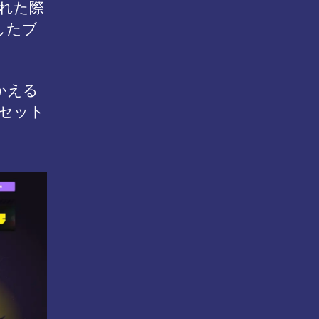
された際
したブ
かえる
リセット