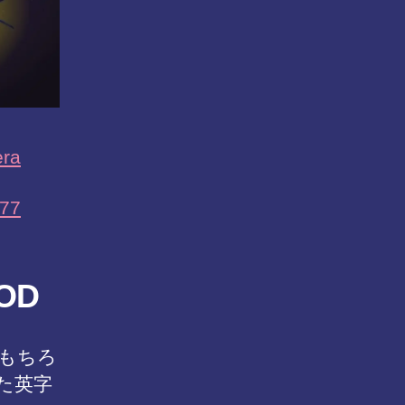
ra
077
OD
はもちろ
た英字