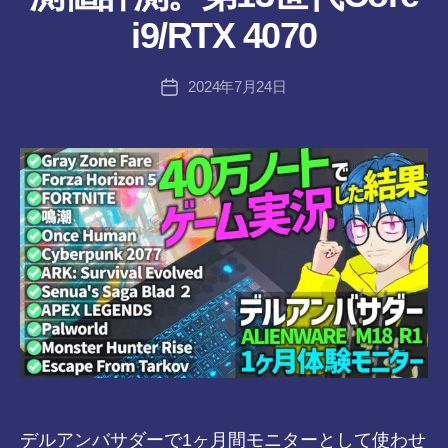
者
i9/RTX 4070
:
tr
投
2024年7月24日
a
投
稿
n
稿
者
s-
日
8-
vr
デルアンバサダーで1ヶ月間モニターとして使わせ