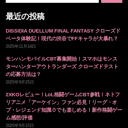
対
ー
象:
最近の投稿
ジ
DISSIDIA DUELLUM FINAL FANTASY クローズド
送
ベータ体験記！現代の渋谷でFFキャラが大暴れ？
2025年11月16日
り
モンハンモバイルCBT募集開始！スマホはモンス
ターハンターアウトランダーズ クローズドテスト
の応募方法は？
2025年9月25日
2XKOレビュー！LoL格闘ゲームCBT参戦！ネトフ
リアニメ「アーケイン」ファン必見！リーグ・オ
ブ・レジェンド知識０でも楽しめる！新作格闘ゲー
ム感想/評価
2025年9月15日