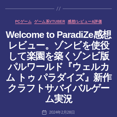
カ
PCゲーム
ゲーム系VTUBER
感想/レビュー&評価
テ
Welcome to ParadiZe感想
ゴ
リ
レビュー。ゾンビを使役
ー
して楽園を築くゾンビ版
パルワールド『ウェルカ
ム トゥ パラダイズ』新作
作
クラフトサバイバルゲー
成
者
ム実況
:
tr
投
2024年2月28日
a
投
稿