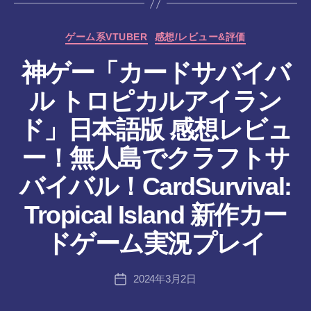
カ
ゲーム系VTUBER
感想/レビュー&評価
テ
神ゲー「カードサバイバ
ゴ
リ
ル トロピカルアイラン
ー
ド」日本語版 感想レビュ
ー！無人島でクラフトサ
バイバル！CardSurvival:
作
Tropical Island 新作カー
成
者
ドゲーム実況プレイ
:
tr
投
2024年3月2日
a
投
稿
n
稿
者
s-
日