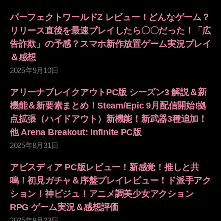
パーフェクトワールドZ レビュー！どんなゲーム？
リリース直後を最速プレイしたら〇〇だった！「広
告詐欺」の予感？スマホ新作放置ゲーム実況プレイ
＆感想
2025年9月10日
アリーナブレイクアウトPC版 シーズン3 解説＆新
機能＆新要素まとめ！Steam/Epic 9月配信開始!拠
点拡張（ハイドアウト）新機能！新武器3種追加！
他 Arena Breakout: Infinite PC版
2025年8月31日
アビスディア PC版レビュー！新感覚！推しと共
鳴！初見ガチャ＆序盤プレイレビュー！ド派手アク
ション！神ビジュ！アニメ調美少女アクション
RPG ゲーム実況＆感想評価
2025年8月23日