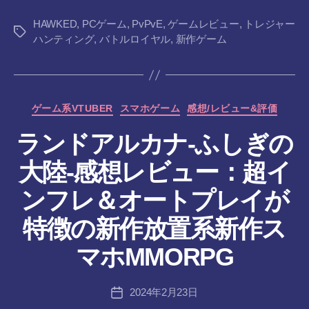
HAWKED
,
PCゲーム
,
PvPvE
,
ゲームレビュー
,
トレジャー
タ
ハンティング
,
バトルロイヤル
,
新作ゲーム
グ
カ
ゲーム系VTUBER
スマホゲーム
感想/レビュー&評価
テ
ランドアルカナ-ふしぎの
ゴ
リ
大陸-感想レビュー：超イ
ー
ンフレ＆オートプレイが
作
特徴の新作放置系新作ス
成
者
マホMMORPG
:
tr
投
2024年2月23日
a
投
稿
n
稿