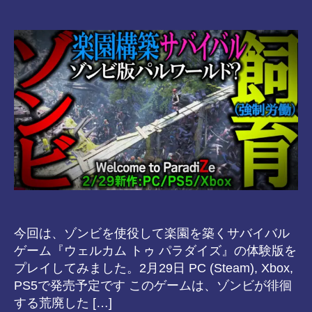
n
稿
者
s-
日
8-
vr
今回は、ゾンビを使役して楽園を築くサバイバル
ゲーム『ウェルカム トゥ パラダイズ』の体験版を
プレイしてみました。2月29日 PC (Steam), Xbox,
PS5で発売予定です このゲームは、ゾンビが徘徊
する荒廃した […]