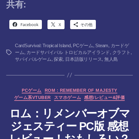
共有:
Facebook
X
その他
CardSurvival: Tropical Island
,
PCゲーム
,
Steam
,
カードゲ
ーム
,
カードサバイバル トロピカルアイランド
,
クラフト
,
タ
サバイバルゲーム
,
探索
,
日本語版リリース
,
無人島
グ
カ
PCゲーム
ROM：REMEMBER OF MAJESTY
テ
ゲーム系VTUBER
スマホゲーム
感想/レビュー&評価
ゴ
リ
ロム：リメンバーオブマ
ー
ジェスティー PC版 感想
レビュー！おもしろい？