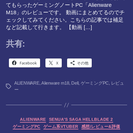
てもらったゲーミングノートPC「Alienware
M18」のレビューです。 動画にまとめてるのでチ
ェックしてみてください。こちらの記事では補足
など記載して行きます。 【動画 […]
共有:
Facebook
X
その他
ALIENWARE
,
Alienware m18
,
Dell
,
ゲーミングPC
,
レビュ
タ
ー
グ
カ
ALIENWARE
SENUA'S SAGA HELLBLADE 2
テ
ゲーミングPC
ゲーム系VTUBER
感想/レビュー&評価
ゴ