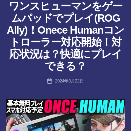
リ
ワンスヒューマンをゲー
ー
ムパッドでプレイ(ROG
Ally)！Onece Humanコン
トローラー対応開始！対
作
応状況は？快適にプレイ
成
者
できる？
:
tr
投
2024年8月22日
a
投
稿
n
稿
者
s-
日
8-
vr