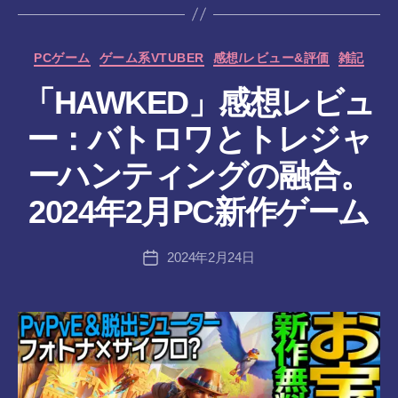
カ
PCゲーム
ゲーム系VTUBER
感想/レビュー&評価
雑記
テ
「HAWKED」感想レビュ
ゴ
リ
ー：バトロワとトレジャ
ー
作
ーハンティングの融合。
成
者
2024年2月PC新作ゲーム
:
tr
投
2024年2月24日
a
投
稿
n
稿
者
s-
日
8-
vr