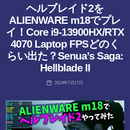
リ
ヘルブレイド2を
ー
ALIENWARE m18でプレ
イ！Core i9-13900HX/RTX
4070 Laptop FPSどのく
作
らい出た？Senua’s Saga:
成
者
Hellblade II
:
tr
投
2024年7月17日
a
投
稿
n
稿
者
s-
日
8-
vr