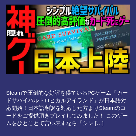
8-
vr
Steamで圧倒的な好評を得ているPCゲーム「カー
ドサバイバルトロピカルアイランド」が日本語対
応開始！日本語翻訳を対応した方よりSteamのコ
ードをご提供頂きプレイしてみました！ このゲー
ムをひとことで言い表すなら「シン […]