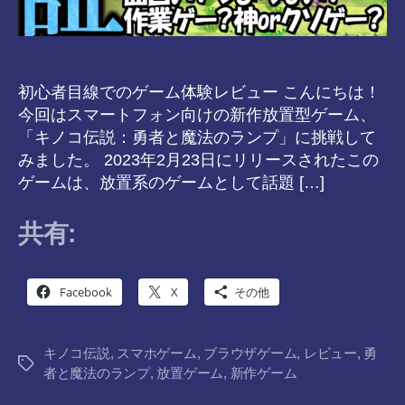
初心者目線でのゲーム体験レビュー こんにちは！
今回はスマートフォン向けの新作放置型ゲーム、
「キノコ伝説：勇者と魔法のランプ」に挑戦して
みました。 2023年2月23日にリリースされたこの
ゲームは、放置系のゲームとして話題 […]
共有:
Facebook
X
その他
キノコ伝説
,
スマホゲーム
,
ブラウザゲーム
,
レビュー
,
勇
タ
者と魔法のランプ
,
放置ゲーム
,
新作ゲーム
グ