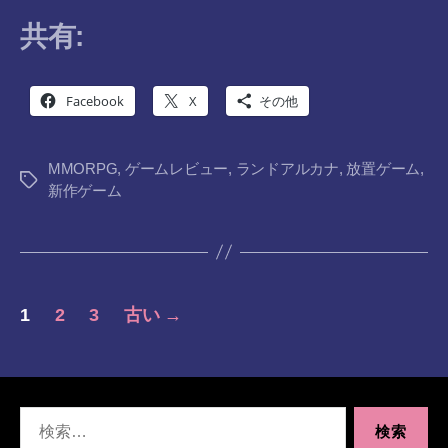
共有:
Facebook
X
その他
MMORPG
,
ゲームレビュー
,
ランドアルカナ
,
放置ゲーム
,
タ
新作ゲーム
グ
投
1
2
3
古い
→
稿
の
検
ペ
索