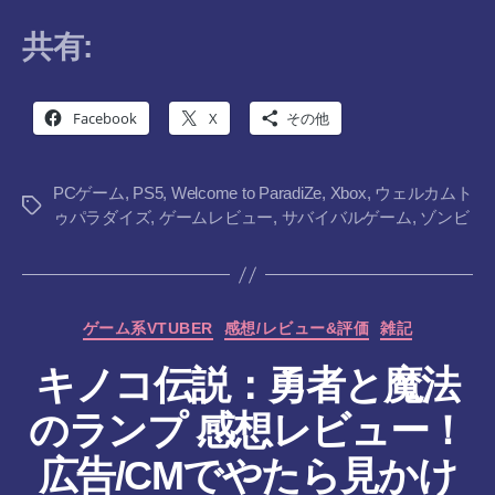
共有:
Facebook
X
その他
PCゲーム
,
PS5
,
Welcome to ParadiZe
,
Xbox
,
ウェルカムト
タ
ゥパラダイズ
,
ゲームレビュー
,
サバイバルゲーム
,
ゾンビ
グ
カ
ゲーム系VTUBER
感想/レビュー&評価
雑記
テ
キノコ伝説：勇者と魔法
ゴ
リ
のランプ 感想レビュー！
ー
広告/CMでやたら見かけ