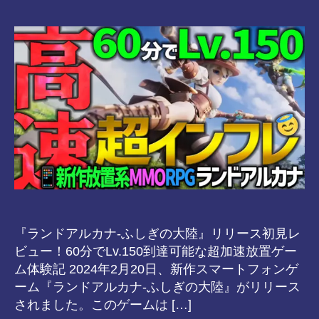
者
s-
日
8-
vr
『ランドアルカナ-ふしぎの大陸』リリース初見レ
ビュー！60分でLv.150到達可能な超加速放置ゲー
ム体験記 2024年2月20日、新作スマートフォンゲ
ーム『ランドアルカナ-ふしぎの大陸』がリリース
されました。このゲームは […]