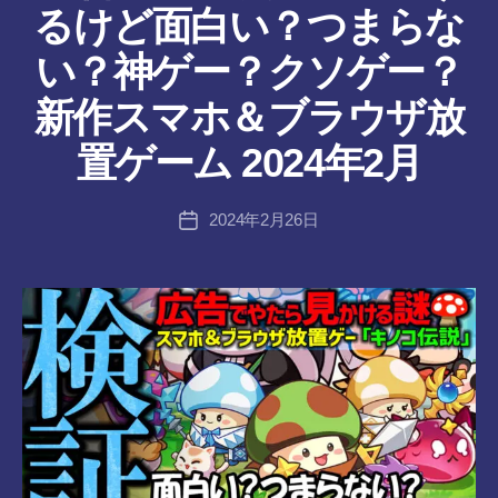
るけど面白い？つまらな
い？神ゲー？クソゲー？
作
新作スマホ＆ブラウザ放
成
者
置ゲーム 2024年2月
:
tr
投
2024年2月26日
a
投
稿
n
稿
者
s-
日
8-
vr