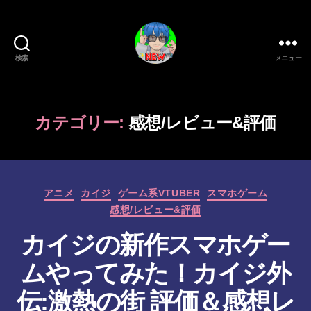
検索
メニュー
新
作
ゲ
ー
カテゴリー:
感想/レビュー&評価
ム/
ガ
ジ
ェ
カ
ッ
アニメ
カイジ
ゲーム系VTUBER
スマホゲーム
テ
ト
感想/レビュー&評価
ゴ
系
リ
カイジの新作スマホゲー
VTuber
ー
さ
ムやってみた！カイジ外
む
げ
作
伝:激熱の街 評価＆感想レ
た
成