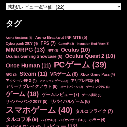
カ
テ
ゴ
タグ
リ
ー
Arena Breakout INFINITE
(5)
Arena Breakout
(3)
FPS
(7)
Cyberpunk 2077
(4)
GameFi
(3)
Incursion Red River
(3)
MMORPG
(13)
Oculus
(10)
NFT
(3)
Oculus Quest 2
(10)
Oculus Gaming Showcase
(6)
PCゲーム
(39)
Once Human
(11)
Steam
(11)
VRゲーム
(8)
Xbox Game Pass
(4)
RPG
(3)
アクションRPG
(4)
アリブレPC版
(4)
アクションゲーム
(3)
アリーナブレイクアウト
(6)
オートバトル
(3)
ゲーミングPC
(3)
ゲーム
(18)
ゲームレビュー
(7)
ゲーム実況
(3)
サバイバルゲーム
(6)
サイバーパンク2077
(5)
スマホゲーム
(40)
タルコフライク
(7)
タルコフ系
(9)
ホラー
(4)
バイオ4
(3)
バイオハザード4
(3)
レビュー
(12)
モバイルワンス
(6)