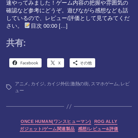
速やってみました！ゲーム内容の把握や雰囲気の
確認など参考にどうぞ。遊びながら感想なども話
しているので、レビュー/評価として見てみてくだ
さい。
目次 00:00 […]
共有:
Facebook
X
その他
アニメ
,
カイジ
,
カイジ外伝:激熱の街
,
スマホゲーム
,
レビ
タ
ュー
グ
カ
ONCE HUMAN(ワンスヒューマン)
ROG ALLY
テ
ガジェット/ゲーム関連製品
感想/レビュー&評価
ゴ