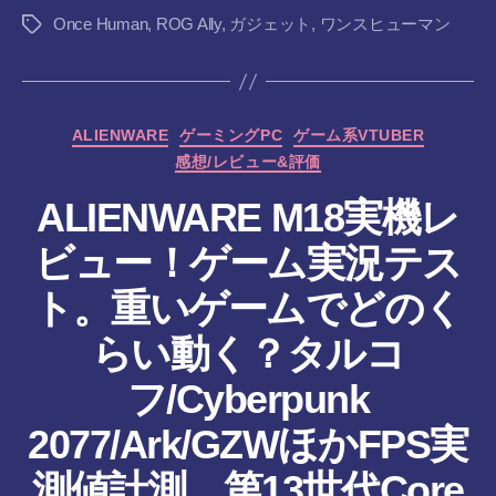
Once Human
,
ROG Ally
,
ガジェット
,
ワンスヒューマン
タ
グ
カ
ALIENWARE
ゲーミングPC
ゲーム系VTUBER
テ
感想/レビュー&評価
ゴ
リ
ALIENWARE M18実機レ
ー
ビュー！ゲーム実況テス
ト。重いゲームでどのく
らい動く？タルコ
フ/Cyberpunk
2077/Ark/GZWほかFPS実
作
測値計測。第13世代Core
成