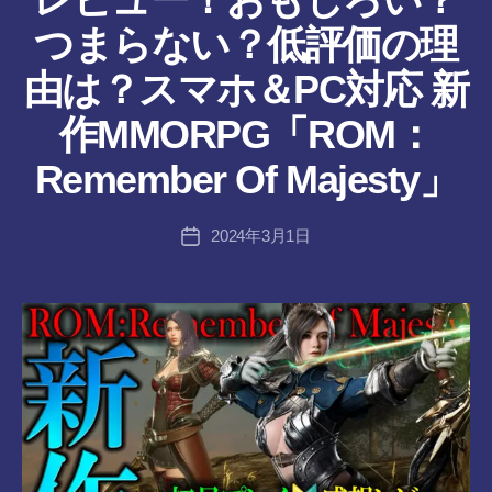
つまらない？低評価の理
由は？スマホ＆PC対応 新
作
作MMORPG「ROM：
成
者
Remember Of Majesty」
:
tr
投
2024年3月1日
a
投
稿
n
稿
者
s-
日
8-
vr