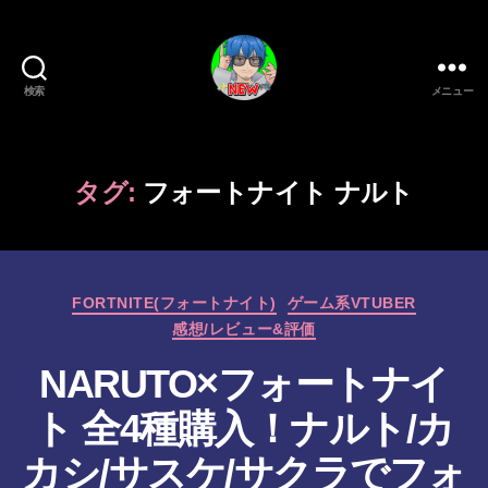
検索
メニュー
新
作
ゲ
ー
タグ:
フォートナイト ナルト
ム/
ガ
ジ
ェ
カ
ッ
FORTNITE(フォートナイト)
ゲーム系VTUBER
テ
ト
感想/レビュー&評価
ゴ
系
リ
NARUTO×フォートナイ
VTuber
ー
さ
ト 全4種購入！ナルト/カ
む
げ
カシ/サスケ/サクラでフォ
た