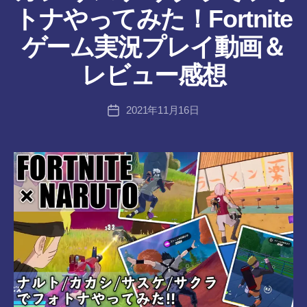
ん
トナやってみた！Fortnite
作
ゲーム実況プレイ動画＆
成
者
レビュー感想
:
tr
投
2021年11月16日
a
投
稿
n
稿
者
s-
日
8-
vr