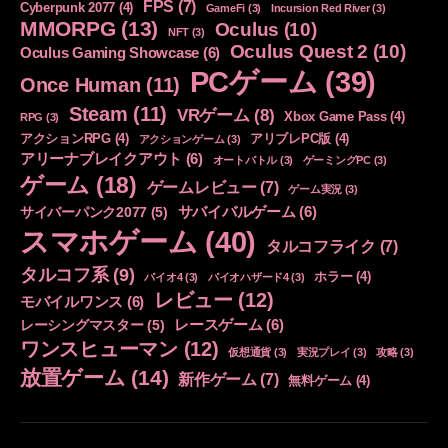
FPS
(7)
Cyberpunk 2077
(4)
GameFi
(3)
Incursion Red River
(3)
MMORPG
(13)
Oculus
(10)
NFT
(3)
Oculus Quest 2
(10)
Oculus Gaming Showcase
(6)
PCゲーム
(39)
Once Human
(11)
Steam
(11)
VRゲーム
(8)
Xbox Game Pass
(4)
RPG
(3)
アクションRPG
(4)
アリブレPC版
(4)
アクションゲーム
(3)
アリーナブレイクアウト
(6)
オートバトル
(3)
ゲーミングPC
(3)
ゲーム
(18)
ゲームレビュー
(7)
ゲーム実況
(3)
サバイバルゲーム
(6)
サイバーパンク2077
(5)
スマホゲーム
(40)
タルコフライク
(7)
タルコフ系
(9)
ホラー
(4)
バイオ4
(3)
バイオハザード4
(3)
レビュー
(12)
モバイルワンス
(6)
レースゲーム
(6)
レーシングマスター
(5)
ワンスヒューマン
(12)
仮想通貨
(3)
実況プレイ
(3)
攻略
(3)
放置ゲーム
(14)
新作ゲーム
(7)
無料ゲーム
(4)