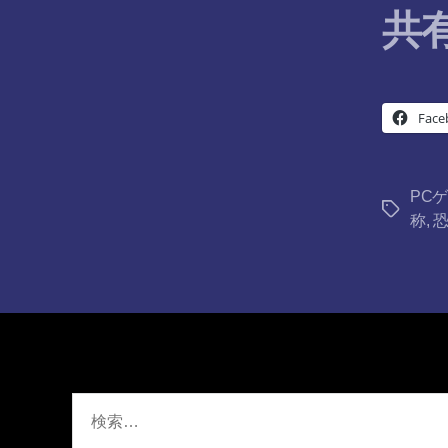
共有
Face
PC
タ
称
,
グ
検
索