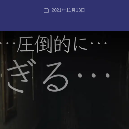
tr
投
2021年11月13日
a
投
稿
n
稿
者
s-
日
8-
vr