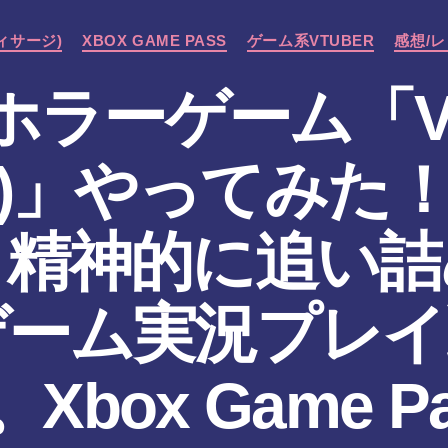
カ
ヴィサージ)
XBOX GAME PASS
ゲーム系VTUBER
感想/
テ
ゴ
ラーゲーム「VI
リ
ー
)」やってみた
ク精神的に追い詰
ゲーム実況プレイ
作
Xbox Game P
成
者
: