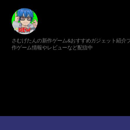
新
さむげたんの新作ゲーム&おすすめガジェット紹介ブ
作
作ゲーム情報やレビューなど配信中
ゲ
ー
ム/
ガ
ジ
ェ
ッ
ト
系
VTuber
さ
む
げ