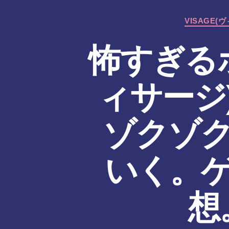
た
ん
VISAGE(
怖すぎるホ
ィサージ
ゾクゾ
いく。
想。