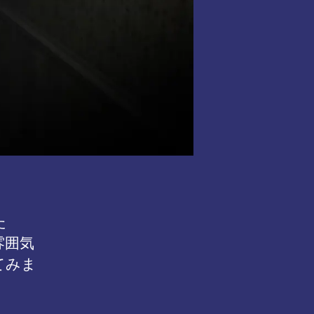
た
雰囲気
てみま