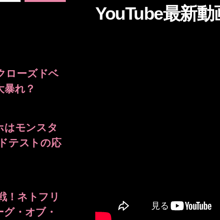
YouTube最新動
SY クローズドベ
大暴れ？
ホはモンスタ
ドテストの応
参戦！ネトフリ
ーグ・オブ・