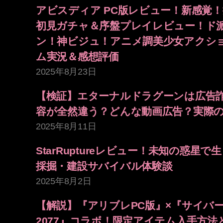
アビスディア PC版レビュー！新感覚
初見ガチャ＆序盤プレイレビュー！ド
ン！神ビジュ！アニメ調美少女アクショ
ム実況＆感想評価
2025年8月23日
【検証】エターナルドラグーンは広告
容が全然違う？どんな動画広告？実際
2025年8月11日
StarRuptureレビュー！未知の惑星
採掘・建設サバイバル体験談
2025年8月2日
【解説】『アリブレPC版』×『サイバ
2077』コラボ！限定アイテム入手方法