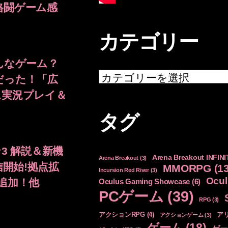
格闘ゲーム感
カテゴリー
んなゲーム？
カ
だった！「広
テ
ム実況プレイ＆
ゴ
リ
タグ
ー
3 解説＆新機
Arena Breakout INFINI
Arena Breakout
(3)
配信開始!拠点拡
MMORPG
(13
Incursion Red River
(3)
Ocul
追加！他
Oculus Gaming Showcase
(6)
PCゲーム
(39)
RPG
(3)
アクションRPG
(4)
ア
アクションゲーム
(3)
ゲーム
(18)