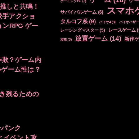
ゲー
ゲーミングPC
(3)
！推しと共鳴！
スマホ
サバイバルゲーム
(6)
派手アクショ
タルコフ系
(9)
バイオ4
(3)
バイオハザー
ンRPG ゲー
レースゲーム
(
レーシングマスター
(5)
放置ゲーム
(14)
新作
攻略
(3)
詐欺？ゲーム内
のゲーム性は？
で生き残るための
ーパンク
とイベント攻