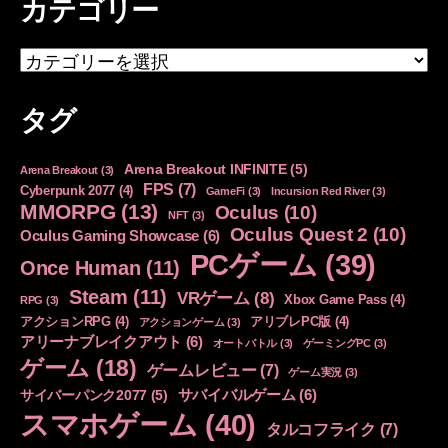
カテゴリー
カ
テ
ゴ
タグ
リ
ー
Arena Breakout INFINITE
(5)
Arena Breakout
(3)
FPS
(7)
Cyberpunk 2077
(4)
GameFi
(3)
Incursion Red River
(3)
MMORPG
(13)
Oculus
(10)
NFT
(3)
Oculus Quest 2
(10)
Oculus Gaming Showcase
(6)
PCゲーム
(39)
Once Human
(11)
Steam
(11)
VRゲーム
(8)
Xbox Game Pass
(4)
RPG
(3)
アクションRPG
(4)
アリブレPC版
(4)
アクションゲーム
(3)
アリーナブレイクアウト
(6)
オートバトル
(3)
ゲーミングPC
(3)
ゲーム
(18)
ゲームレビュー
(7)
ゲーム実況
(3)
サバイバルゲーム
(6)
サイバーパンク2077
(5)
スマホゲーム
(40)
タルコフライク
(7)