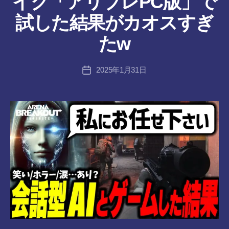
イク「アリブレPC版」で
ん
作
試した結果がカオスすぎ
成
者
たw
:
tr
投
2025年1月31日
a
投
稿
n
稿
者
s-
日
8-
vr