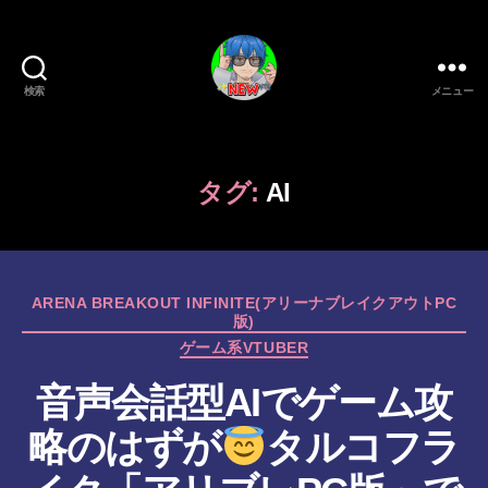
検索
メニュー
新
作
ゲ
ー
タグ:
AI
ム/
ガ
ジ
ェ
カ
ッ
ARENA BREAKOUT INFINITE(アリーナブレイクアウトPC
版)
テ
ト
ゴ
ゲーム系VTUBER
系
リ
VTuber
音声会話型AIでゲーム攻
ー
さ
む
略のはずが
タルコフラ
げ
た