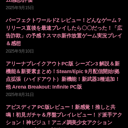
ム感想/評価
2025年9月15日
パーフェクトワールドZ レビュー！どんなゲーム？
リリース直後を最速プレイしたら〇〇だった！「広
告詐欺」の予感？スマホ新作放置ゲーム実況プレイ
＆感想
2025年9月10日
アリーナブレイクアウトPC版 シーズン3 解説＆新
機能＆新要素まとめ！Steam/Epic 9月配信開始!拠
点拡張（ハイドアウト）新機能！新武器3種追加！
他 Arena Breakout: Infinite PC版
2025年8月31日
アビスディア PC版レビュー！新感覚！推しと共
鳴！初見ガチャ＆序盤プレイレビュー！ド派手アク
ション！神ビジュ！アニメ調美少女アクション