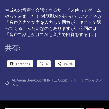
生成AIの音声で会話できるサービス使ってゲーム
やってみました！ 対話型AIの紛らわしいところが
「音声入力で文字を入力して回答がテキストで返
ってくる」みたいなのもありますが、今回のは
「音声で話しかけてAIも音声で回答をする […]
共有:
Facebook
X
その他
AI
,
Arena Breakout INFINITE
,
Copilot
,
アリーナブレイクア
タ
ウト
グ