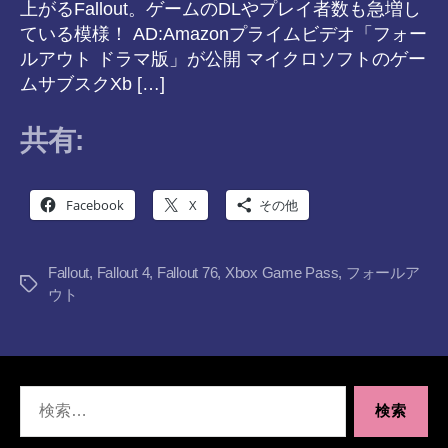
上がるFallout。ゲームのDLやプレイ者数も急増し
ている模様！ AD:Amazonプライムビデオ「フォー
ルアウト ドラマ版」が公開 マイクロソフトのゲー
ムサブスクXb […]
共有:
Facebook
X
その他
Fallout
,
Fallout 4
,
Fallout 76
,
Xbox Game Pass
,
フォールア
タ
ウト
グ
検
索
対