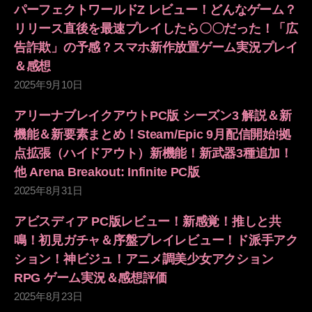
パーフェクトワールドZ レビュー！どんなゲーム？
リリース直後を最速プレイしたら〇〇だった！「広
告詐欺」の予感？スマホ新作放置ゲーム実況プレイ
＆感想
2025年9月10日
アリーナブレイクアウトPC版 シーズン3 解説＆新
機能＆新要素まとめ！Steam/Epic 9月配信開始!拠
点拡張（ハイドアウト）新機能！新武器3種追加！
他 Arena Breakout: Infinite PC版
2025年8月31日
アビスディア PC版レビュー！新感覚！推しと共
鳴！初見ガチャ＆序盤プレイレビュー！ド派手アク
ション！神ビジュ！アニメ調美少女アクション
RPG ゲーム実況＆感想評価
2025年8月23日