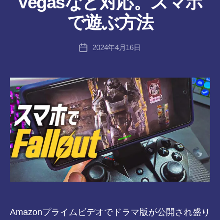
Vegasなど対応。スマホ
ん
成
者
で遊ぶ方法
:
tr
投
2024年4月16日
a
投
稿
n
稿
者
s-
日
8-
vr
Amazonプライムビデオでドラマ版が公開され盛り