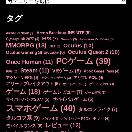
テ
ゴ
タグ
リ
ー
Arena Breakout INFINITE
(5)
Arena Breakout
(3)
FPS
(7)
Cyberpunk 2077
(4)
GameFi
(3)
Incursion Red River
(3)
MMORPG
(13)
Oculus
(10)
NFT
(3)
Oculus Quest 2
(10)
Oculus Gaming Showcase
(6)
PCゲーム
(39)
Once Human
(11)
Steam
(11)
VRゲーム
(8)
Xbox Game Pass
(4)
RPG
(3)
アクションRPG
(4)
アリブレPC版
(4)
アクションゲーム
(3)
アリーナブレイクアウト
(6)
オートバトル
(3)
ゲーミングPC
(3)
ゲーム
(18)
ゲームレビュー
(7)
ゲーム実況
(3)
サバイバルゲーム
(6)
サイバーパンク2077
(5)
スマホゲーム
(40)
タルコフライク
(7)
タルコフ系
(9)
ホラー
(4)
バイオ4
(3)
バイオハザード4
(3)
レビュー
(12)
モバイルワンス
(6)