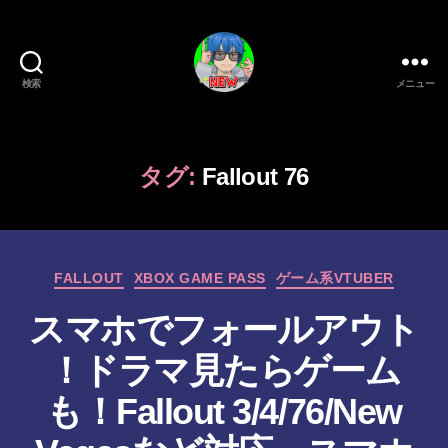
検索
メニュー
新
作
ゲ
ー
タグ:
Fallout 76
ム/
ガ
ジ
ェ
カ
ッ
FALLOUT
XBOX GAME PASS
ゲーム系VTUBER
テ
ト
スマホでフォールアウト
ゴ
系
リ
VTuber
！ドラマ見たらゲーム
ー
さ
む
も！Fallout 3/4/76/New
げ
た
作