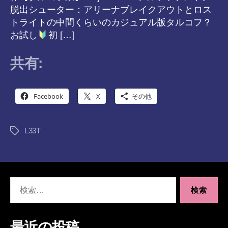
脱出シューター：アリーナブレイクアウトとロス
トライトの中間くらいのカジュアル版タルコフ？
お試し
初 […]
共有:
Facebook
X
その他
L33T
タ
グ
検
索
対
象:
最近の投稿