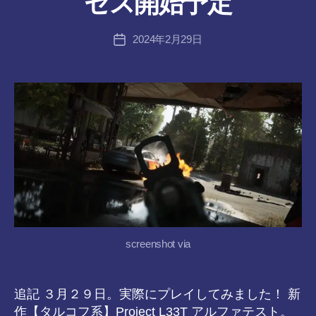
セス開始予定
ん
:
tr
投
2024年2月29日
a
投
稿
n
稿
者
s-
日
8-
vr
screenshot via
追記 ３月２９日。実際にプレイしてみました！ 新
作【タルコフ系】Project L33T アルファテスト。