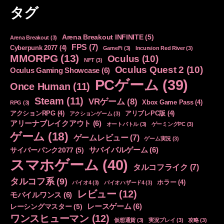
ゴ
タグ
リ
ー
Arena Breakout INFINITE
(5)
Arena Breakout
(3)
FPS
(7)
Cyberpunk 2077
(4)
GameFi
(3)
Incursion Red River
(3)
MMORPG
(13)
Oculus
(10)
NFT
(3)
Oculus Quest 2
(10)
Oculus Gaming Showcase
(6)
PCゲーム
(39)
Once Human
(11)
Steam
(11)
VRゲーム
(8)
Xbox Game Pass
(4)
RPG
(3)
アクションRPG
(4)
アリブレPC版
(4)
アクションゲーム
(3)
アリーナブレイクアウト
(6)
オートバトル
(3)
ゲーミングPC
(3)
ゲーム
(18)
ゲームレビュー
(7)
ゲーム実況
(3)
サバイバルゲーム
(6)
サイバーパンク2077
(5)
スマホゲーム
(40)
タルコフライク
(7)
タルコフ系
(9)
ホラー
(4)
バイオ4
(3)
バイオハザード4
(3)
レビュー
(12)
モバイルワンス
(6)
レースゲーム
(6)
レーシングマスター
(5)
ワンスヒューマン
(12)
仮想通貨
(3)
実況プレイ
(3)
攻略
(3)