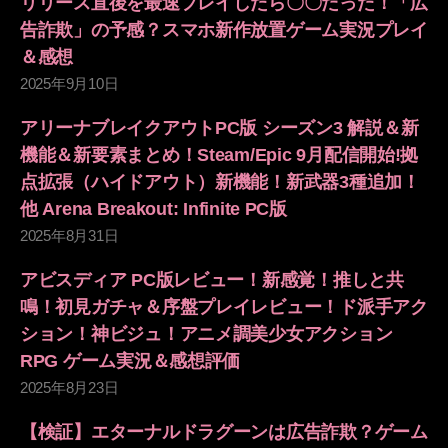
リリース直後を最速プレイしたら〇〇だった！「広
告詐欺」の予感？スマホ新作放置ゲーム実況プレイ
＆感想
2025年9月10日
アリーナブレイクアウトPC版 シーズン3 解説＆新
機能＆新要素まとめ！Steam/Epic 9月配信開始!拠
点拡張（ハイドアウト）新機能！新武器3種追加！
他 Arena Breakout: Infinite PC版
2025年8月31日
アビスディア PC版レビュー！新感覚！推しと共
鳴！初見ガチャ＆序盤プレイレビュー！ド派手アク
ション！神ビジュ！アニメ調美少女アクション
RPG ゲーム実況＆感想評価
2025年8月23日
【検証】エターナルドラグーンは広告詐欺？ゲーム