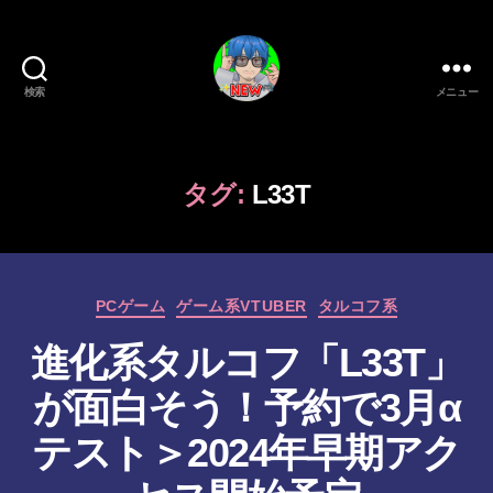
検索
メニュー
新
作
ゲ
ー
タグ:
L33T
ム/
ガ
ジ
ェ
カ
ッ
PCゲーム
ゲーム系VTUBER
タルコフ系
テ
ト
進化系タルコフ「L33T」
ゴ
系
リ
VTuber
が面白そう！予約で3月α
ー
さ
む
作
テスト＞2024年早期アク
げ
成
た
者