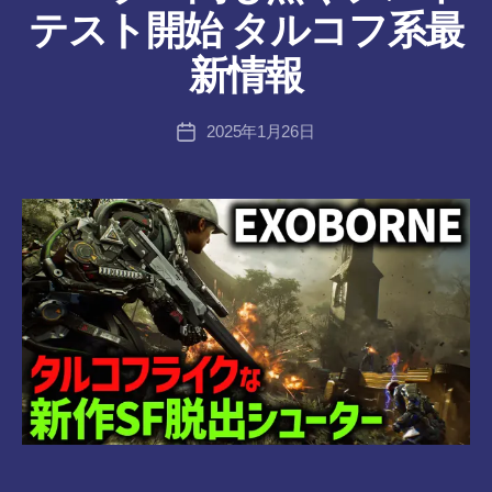
ん
作
テスト開始 タルコフ系最
成
者
新情報
:
tr
投
2025年1月26日
a
投
稿
n
稿
者
s-
日
8-
vr