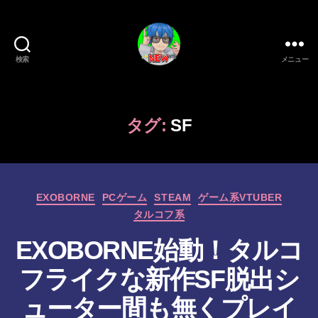
検索
メニュー
新
作
ゲ
ー
タグ:
SF
ム/
ガ
ジ
ェ
カ
ッ
EXOBORNE
PCゲーム
STEAM
ゲーム系VTUBER
テ
ト
タルコフ系
ゴ
系
リ
EXOBORNE始動！タルコ
VTuber
ー
さ
フライクな新作SF脱出シ
む
げ
ューター間も無くプレイ
た