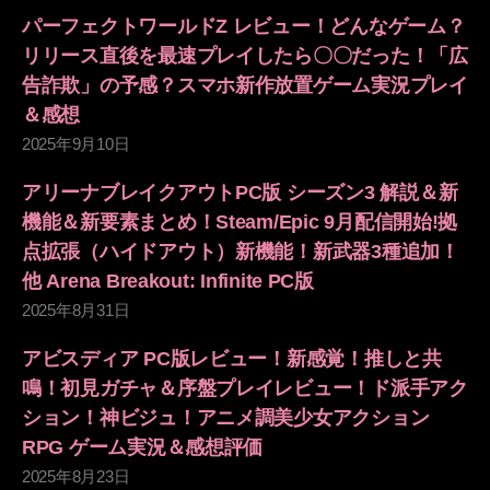
パーフェクトワールドZ レビュー！どんなゲーム？
リリース直後を最速プレイしたら〇〇だった！「広
告詐欺」の予感？スマホ新作放置ゲーム実況プレイ
＆感想
2025年9月10日
アリーナブレイクアウトPC版 シーズン3 解説＆新
機能＆新要素まとめ！Steam/Epic 9月配信開始!拠
点拡張（ハイドアウト）新機能！新武器3種追加！
他 Arena Breakout: Infinite PC版
2025年8月31日
アビスディア PC版レビュー！新感覚！推しと共
鳴！初見ガチャ＆序盤プレイレビュー！ド派手アク
ション！神ビジュ！アニメ調美少女アクション
RPG ゲーム実況＆感想評価
2025年8月23日