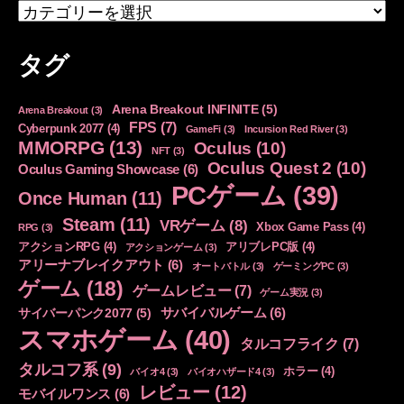
カ
テ
ゴ
タグ
リ
ー
Arena Breakout INFINITE
(5)
Arena Breakout
(3)
FPS
(7)
Cyberpunk 2077
(4)
GameFi
(3)
Incursion Red River
(3)
MMORPG
(13)
Oculus
(10)
NFT
(3)
Oculus Quest 2
(10)
Oculus Gaming Showcase
(6)
PCゲーム
(39)
Once Human
(11)
Steam
(11)
VRゲーム
(8)
Xbox Game Pass
(4)
RPG
(3)
アクションRPG
(4)
アリブレPC版
(4)
アクションゲーム
(3)
アリーナブレイクアウト
(6)
オートバトル
(3)
ゲーミングPC
(3)
ゲーム
(18)
ゲームレビュー
(7)
ゲーム実況
(3)
サバイバルゲーム
(6)
サイバーパンク2077
(5)
スマホゲーム
(40)
タルコフライク
(7)
タルコフ系
(9)
ホラー
(4)
バイオ4
(3)
バイオハザード4
(3)
レビュー
(12)
モバイルワンス
(6)