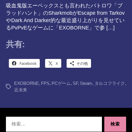
吸血鬼版エーペックスとも言われたバトロワ「ブ
ラッドハント」のSharkmobがEscape from Tarkov
やDark And Darker的な最近盛り上がりを見せてい
るPvPvEなゲームに「EXOBORNE」で参 […]
共有:
Facebook
X
その他
EXOBORNE
,
FPS
,
PCゲーム
,
SF
,
Steam
,
タルコフライク
,
タ
近未来
グ
検
索