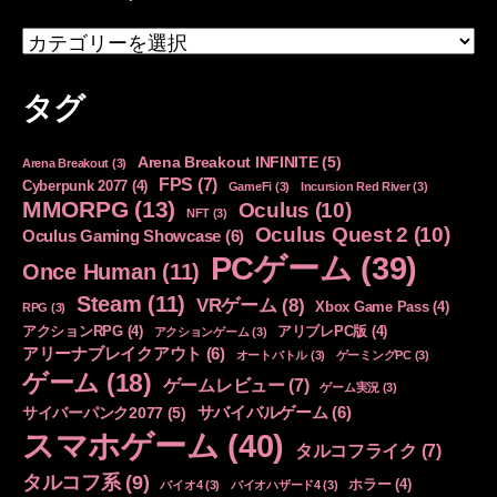
カ
テ
ゴ
タグ
リ
ー
Arena Breakout INFINITE
(5)
Arena Breakout
(3)
FPS
(7)
Cyberpunk 2077
(4)
GameFi
(3)
Incursion Red River
(3)
MMORPG
(13)
Oculus
(10)
NFT
(3)
Oculus Quest 2
(10)
Oculus Gaming Showcase
(6)
PCゲーム
(39)
Once Human
(11)
Steam
(11)
VRゲーム
(8)
Xbox Game Pass
(4)
RPG
(3)
アクションRPG
(4)
アリブレPC版
(4)
アクションゲーム
(3)
アリーナブレイクアウト
(6)
オートバトル
(3)
ゲーミングPC
(3)
ゲーム
(18)
ゲームレビュー
(7)
ゲーム実況
(3)
サバイバルゲーム
(6)
サイバーパンク2077
(5)
スマホゲーム
(40)
タルコフライク
(7)
タルコフ系
(9)
ホラー
(4)
バイオ4
(3)
バイオハザード4
(3)