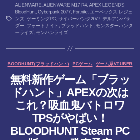
ALIENWARE
,
ALIENWARE M17 R4
,
APEX LEGENDS
,
BloodHunt
,
Cyberpunk 2077
,
Fortnite
,
エーペックス レジェ
ンズ
,
ゲーミングPC
,
サイバーパンク2077
,
デルアンバサ
タ
ダー
,
フォートナイト
,
ブラッドハント
,
モンスターハンタ
グ
ーライズ
,
モンハンライズ
カ
BOODHUNT(ブラッドハント)
PCゲーム
ゲーム系VTUBER
テ
無料新作ゲーム「ブラッ
ゴ
リ
ドハント」APEXの次は
ー
これ？吸血鬼バトロワ
TPSがやばい！
作
BLOODHUNT Steam PC
成
者