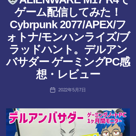
ん
ゲーム配信してみた！
Cybrpunk 2077/APEX/フ
ォトナ/モンハンライズ/ブ
ラッドハント。デルアン
作
バサダー ゲーミングPC感
成
者
想・レビュー
:
tr
投
2022年5月7日
a
投
稿
n
稿
者
s-
日
8-
vr