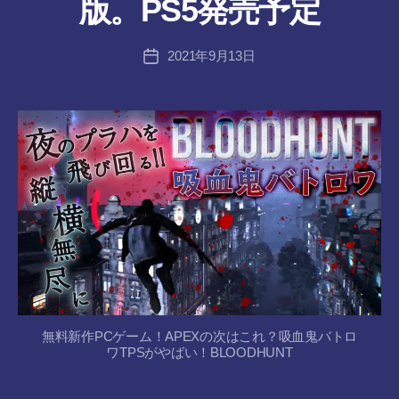
版。PS5発売予定
:
tr
投
2021年9月13日
a
投
稿
n
稿
者
s-
日
8-
vr
無料新作PCゲーム！APEXの次はこれ？吸血鬼バトロ
ワTPSがやばい！BLOODHUNT