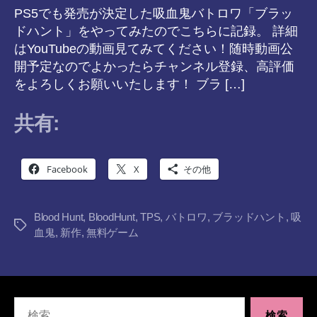
PS5でも発売が決定した吸血鬼バトロワ「ブラッ
ドハント」をやってみたのでこちらに記録。 詳細
はYouTubeの動画見てみてください！随時動画公
開予定なのでよかったらチャンネル登録、高評価
をよろしくお願いいたします！ ブラ […]
共有:
Facebook
X
その他
Blood Hunt
,
BloodHunt
,
TPS
,
バトロワ
,
ブラッドハント
,
吸
タ
血鬼
,
新作
,
無料ゲーム
グ
検