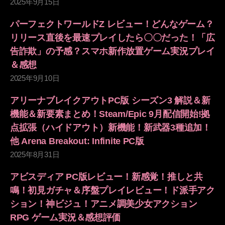
2025年9月15日
パーフェクトワールドZ レビュー！どんなゲーム？
リリース直後を最速プレイしたら〇〇だった！「広
告詐欺」の予感？スマホ新作放置ゲーム実況プレイ
＆感想
2025年9月10日
アリーナブレイクアウトPC版 シーズン3 解説＆新
機能＆新要素まとめ！Steam/Epic 9月配信開始!拠
点拡張（ハイドアウト）新機能！新武器3種追加！
他 Arena Breakout: Infinite PC版
2025年8月31日
アビスディア PC版レビュー！新感覚！推しと共
鳴！初見ガチャ＆序盤プレイレビュー！ド派手アク
ション！神ビジュ！アニメ調美少女アクション
RPG ゲーム実況＆感想評価