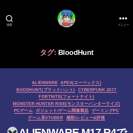
検索
メニュー
新
作
ゲ
ー
タグ:
BloodHunt
ム/
ガ
ジ
ェ
カ
ッ
ALIENWARE
APEX(エーペックス)
テ
ト
BOODHUNT(ブラッドハント)
CYBERPUNK 2077
ゴ
系
FORTNITE(フォートナイト)
リ
VTuber
MONSTER HUNTER RISE(モンスターハンターライズ)
ー
さ
PCゲーム
ガジェット/ゲーム関連製品
ゲーミングPC
む
ゲーム系VTUBER
感想/レビュー&評価
げ
た
ALIENWARE M17 R4で